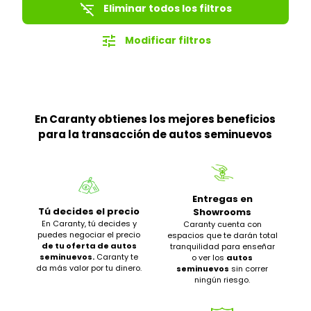
filter_list_off
Eliminar todos los filtros
tune
Modificar filtros
En Caranty obtienes los mejores beneficios
para la transacción de autos seminuevos
Entregas en
Tú decides el precio
Showrooms
En Caranty, tú decides y
Caranty cuenta con
puedes negociar el precio
espacios que te darán total
de tu oferta de autos
tranquilidad para enseñar
seminuevos.
Caranty te
o ver los
autos
da más valor por tu dinero.
seminuevos
sin correr
ningún riesgo.