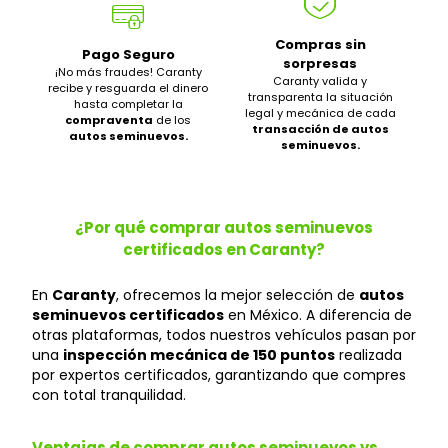
Compras sin
Pago Seguro
sorpresas
¡No más fraudes! Caranty
Caranty valida y
recibe y resguarda el dinero
transparenta la situación
hasta completar la
legal y mecánica de cada
compraventa
de los
transacción de autos
autos seminuevos.
seminuevos.
¿Por qué comprar autos seminuevos
certificados en Caranty?
En
Caranty
, ofrecemos la mejor selección de
autos
seminuevos certificados
en México. A diferencia de
otras plataformas, todos nuestros vehículos pasan por
una
inspección mecánica de 150 puntos
realizada
por expertos certificados, garantizando que compres
con total tranquilidad.
Ventajas de comprar autos seminuevos vs