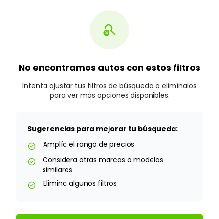
search_off
No encontramos autos con estos filtros
Intenta ajustar tus filtros de búsqueda o elimínalos
para ver más opciones disponibles.
Sugerencias para mejorar tu búsqueda:
Amplía el rango de precios
check_circle
Considera otras marcas o modelos
check_circle
similares
Elimina algunos filtros
check_circle