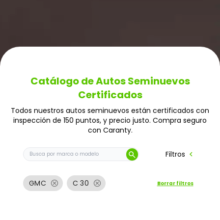
Catálogo de Autos Seminuevos
Certificados
Todos nuestros autos seminuevos están certificados con
inspección de 150 puntos, y precio justo. Compra seguro
con Caranty.
Buscar auto por marca o modelo
chevron_left
Filtros
search
cancel
cancel
GMC
C 30
Borrar filtros