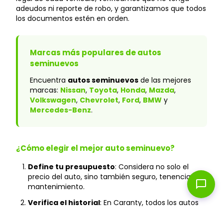
adeudos ni reporte de robo, y garantizamos que todos
los documentos estén en orden.
Marcas más populares de autos
seminuevos
Encuentra
autos seminuevos
de las mejores
marcas:
Nissan
,
Toyota
,
Honda
,
Mazda
,
Volkswagen
,
Chevrolet
,
Ford
,
BMW
y
Mercedes-Benz
.
¿Cómo elegir el mejor auto seminuevo?
Define tu presupuesto
: Considera no solo el
precio del auto, sino también seguro, tenencia y
chat_bubble
mantenimiento.
Verifica el historial
: En Caranty, todos los autos
cuentan con historial verificado y sin accidentes
graves.