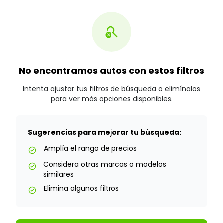
search_off
No encontramos autos con estos filtros
Intenta ajustar tus filtros de búsqueda o elimínalos
para ver más opciones disponibles.
Sugerencias para mejorar tu búsqueda:
Amplía el rango de precios
check_circle
Considera otras marcas o modelos
check_circle
similares
Elimina algunos filtros
check_circle