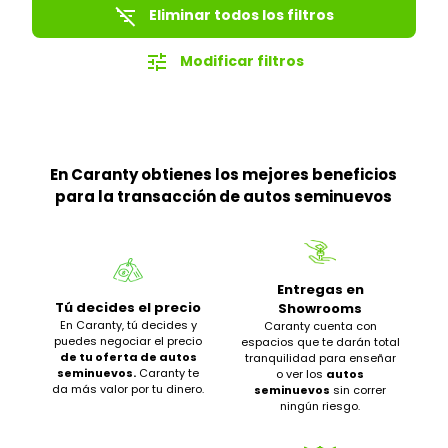
filter_list_off
Eliminar todos los filtros
tune
Modificar filtros
En Caranty obtienes los mejores beneficios
para la transacción de autos seminuevos
Entregas en
Tú decides el precio
Showrooms
En Caranty, tú decides y
Caranty cuenta con
puedes negociar el precio
espacios que te darán total
de tu oferta de autos
tranquilidad para enseñar
seminuevos.
Caranty te
o ver los
autos
da más valor por tu dinero.
seminuevos
sin correr
ningún riesgo.