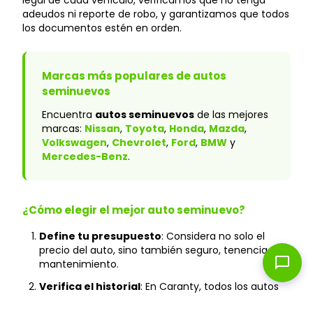
legal de cada vehículo, verificamos que no tenga
adeudos ni reporte de robo, y garantizamos que todos
los documentos estén en orden.
Marcas más populares de autos
seminuevos
Encuentra
autos seminuevos
de las mejores
marcas:
Nissan
,
Toyota
,
Honda
,
Mazda
,
Volkswagen
,
Chevrolet
,
Ford
,
BMW
y
Mercedes-Benz
.
¿Cómo elegir el mejor auto seminuevo?
Define tu presupuesto
: Considera no solo el
precio del auto, sino también seguro, tenencia y
chat_bubble
mantenimiento.
Verifica el historial
: En Caranty, todos los autos
cuentan con historial verificado y sin accidentes