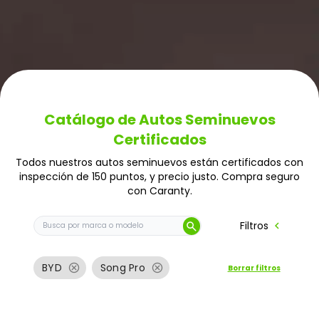
Catálogo de Autos Seminuevos
Certificados
Todos nuestros autos seminuevos están certificados con
inspección de 150 puntos, y precio justo. Compra seguro
con Caranty.
Buscar auto por marca o modelo
chevron_left
Filtros
search
cancel
cancel
BYD
Song Pro
Borrar filtros