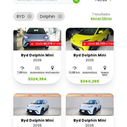
7
resultados
cancel
cancel
BYD
Dolphin
Borrar filtros
Desde
$6,378
al mes
Desde
$6,769
al mes
Byd Dolphin Mini
Byd Dolphin Mini
2026
2025
7,000 km
Automática
Michoacán
13,000 km
Automática
Nuevo
león
$324,384
$344,265
Byd Dolphin Mini
Byd Dolphin Mini
2026
2026