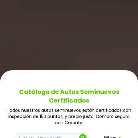
Catálogo de Autos Seminuevos
Certificados
Todos nuestros autos seminuevos están certificados con
inspección de 150 puntos, y precio justo. Compra seguro
con Caranty.
Buscar auto por marca o modelo
chevron_left
Filtros
search