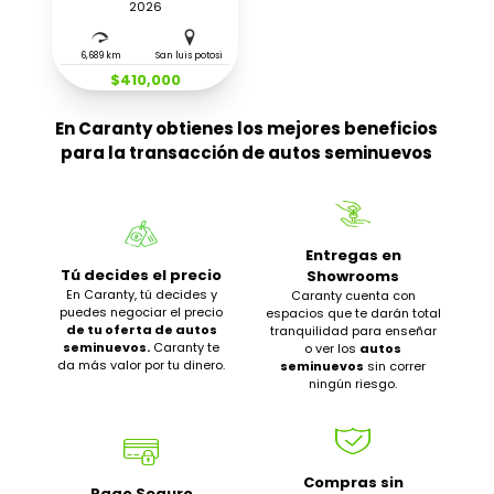
2026
6,689 km
San luis potosi
$410,000
En Caranty obtienes los mejores beneficios
para la transacción de autos seminuevos
Entregas en
Tú decides el precio
Showrooms
En Caranty, tú decides y
Caranty cuenta con
puedes negociar el precio
espacios que te darán total
de tu oferta de autos
tranquilidad para enseñar
seminuevos.
Caranty te
o ver los
autos
da más valor por tu dinero.
seminuevos
sin correr
ningún riesgo.
Compras sin
Pago Seguro