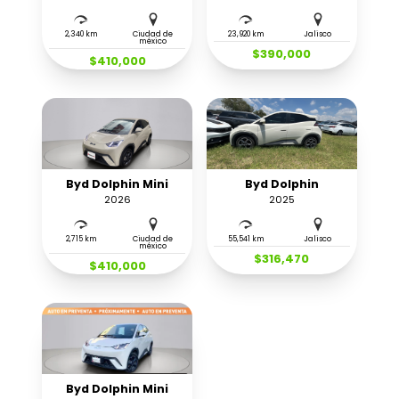
2,340 km
Ciudad de
23,920 km
Jalisco
méxico
$390,000
$410,000
Byd Dolphin Mini
Byd Dolphin
2026
2025
2,715 km
Ciudad de
55,541 km
Jalisco
méxico
$316,470
$410,000
Byd Dolphin Mini