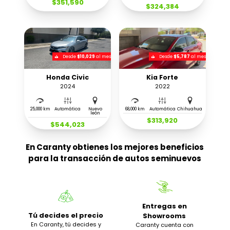
$351,590
$324,384
Desde
$10,029
al mes
Desde
$5,787
al mes
Honda Civic
Kia Forte
2024
2022
25,000 km
Automática
Nuevo
68,000 km
Automática
Chihuahua
león
$313,920
$544,023
En Caranty obtienes los mejores beneficios
para la transacción de autos seminuevos
Entregas en
Tú decides el precio
Showrooms
En Caranty, tú decides y
Caranty cuenta con