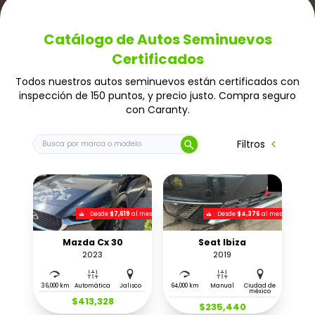
Catálogo de Autos Seminuevos
Certificados
Todos nuestros autos seminuevos están certificados con
inspección de 150 puntos, y precio justo. Compra seguro
con Caranty.
Buscar auto por marca o modelo
chevron_left
Filtros
search
Desde
$7,619
al mes
Desde
$4,376
al mes
Mazda Cx 30
Seat Ibiza
2023
2019
36,000 km
Automática
Jalisco
64,000 km
Manual
Ciudad de
méxico
$413,328
$235,440