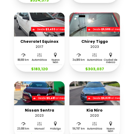
$324,373
Desde
$3,403
al mes
Desde
$5,586
al mes
Chevrolet Equinox
Chirey Tiggo
2017
2023
88,000 km
Automática
Nuevo
34,089 km
Automática
Ciudad de
león
méxico
$183,120
$303,037
Desde
$6,481
al mes
Desde
$6,029
al mes
Nissan Sentra
Kia Niro
2023
2020
23,000 km
Manual
Hidalgo
56,787 km
Automática
Nuevo
león