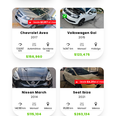
Desde
$2,917
al mes
Chevrolet Aveo
Volkswagen Gol
2017
2015
139,067
Automática
Quintana
14,047 km
Manual
Hidalgo
km
roo
$123,475
$156,960
Desde
$4,204
al mes
Nissan March
Seat Ibiza
2014
2021
148,500 km
Manual
México
95,000 km
Manual
México
$115,104
$263,134