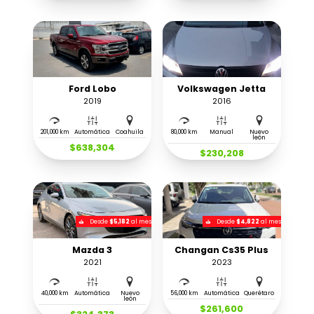
Ford Lobo
Volkswagen Jetta
2019
2016
201,000 km
Automática
Coahuila
80,000 km
Manual
Nuevo
león
$638,304
$230,208
Desde
$5,182
al mes
Desde
$4,822
al mes
Mazda 3
Changan Cs35 Plus
2021
2023
40,000 km
Automática
Nuevo
56,000 km
Automática
Querétaro
león
$261,600