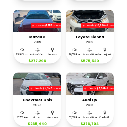
Desde
$5,153
al mes
Desde
$10,696
al mes
Mazda 3
Toyota Sienna
2019
2019
85,943 km
Automática
Sonora
90,000 km
Automática
Guanajuato
$277,296
$575,520
Desde
$4,340
al mes
Desde
$7,001
al mes
Chevrolet Onix
Audi Q5
2023
2018
50,700 km
Manual
Veracruz
52,000 km
Automática
Coahuila
$235,440
$376,704