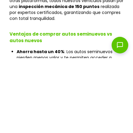
otras plataformas, todos nuestros vehículos pasan por
una
inspección mecánica de 150 puntos
realizada
por expertos certificados, garantizando que compres
con total tranquilidad.
Ventajas de comprar autos seminuevos vs
autos nuevos
chat_bubble
Ahorra hasta un 40%
: Los autos seminuevos
pierden menos valor y te permiten acceder a
modelos premium a precios más accesibles que
en agencias.
Depreciación menor
: Un auto seminuevo ya
pasó la depreciación inicial, manteniendo mejor su
valor en el tiempo.
Financiamiento flexible
: Aprobación en 24 horas
con tasas competitivas.
Inspección certificada
: Validamos motor,
transmisión, suspensión, frenos y más de 140
puntos adicionales.