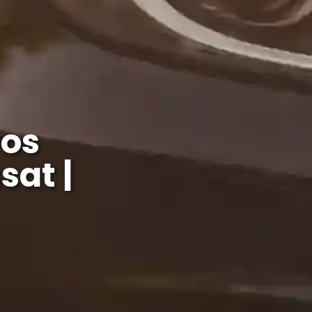
os
at |