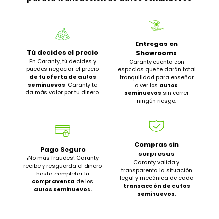
Entregas en
Tú decides el precio
Showrooms
En Caranty, tú decides y
Caranty cuenta con
puedes negociar el precio
espacios que te darán total
de tu oferta de autos
tranquilidad para enseñar
seminuevos.
Caranty te
o ver los
autos
da más valor por tu dinero.
seminuevos
sin correr
ningún riesgo.
Compras sin
Pago Seguro
sorpresas
¡No más fraudes! Caranty
Caranty valida y
recibe y resguarda el dinero
transparenta la situación
hasta completar la
legal y mecánica de cada
compraventa
de los
transacción de autos
autos seminuevos.
seminuevos.