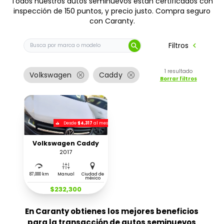
Todos nuestros autos seminuevos están certificados con
inspección de 150 puntos, y precio justo. Compra seguro
con Caranty.
Buscar auto por marca o modelo
chevron_left
Filtros
search
1
resultado
cancel
cancel
Volkswagen
Caddy
Borrar filtros
Desde
$4,317
al mes
Volkswagen Caddy
2017
87,000 km
Manual
Ciudad de
méxico
$232,300
En Caranty obtienes los mejores beneficios
para la transacción de autos seminuevos