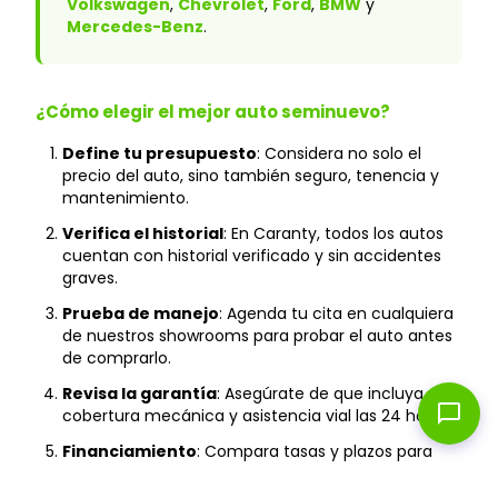
Volkswagen
,
Chevrolet
,
Ford
,
BMW
y
Mercedes-Benz
.
¿Cómo elegir el mejor auto seminuevo?
Define tu presupuesto
: Considera no solo el
precio del auto, sino también seguro, tenencia y
mantenimiento.
Verifica el historial
: En Caranty, todos los autos
cuentan con historial verificado y sin accidentes
graves.
Prueba de manejo
: Agenda tu cita en cualquiera
de nuestros showrooms para probar el auto antes
de comprarlo.
Revisa la garantía
: Asegúrate de que incluya
chat_bubble
cobertura mecánica y asistencia vial las 24 horas.
Financiamiento
: Compara tasas y plazos para
encontrar la mejor opción según tu capacidad de
pago.