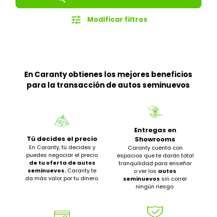
tune
Modificar filtros
En Caranty obtienes los mejores beneficios
para la transacción de autos seminuevos
Entregas en
Tú decides el precio
Showrooms
En Caranty, tú decides y
Caranty cuenta con
puedes negociar el precio
espacios que te darán total
de tu oferta de autos
tranquilidad para enseñar
seminuevos.
Caranty te
o ver los
autos
da más valor por tu dinero.
seminuevos
sin correr
ningún riesgo.