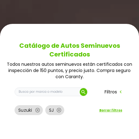
Catálogo de Autos Seminuevos
Certificados
Todos nuestros autos seminuevos están certificados con
inspección de 150 puntos, y precio justo. Compra seguro
con Caranty.
Buscar auto por marca o modelo
chevron_left
Filtros
search
cancel
cancel
Suzuki
SJ
Borrar filtros