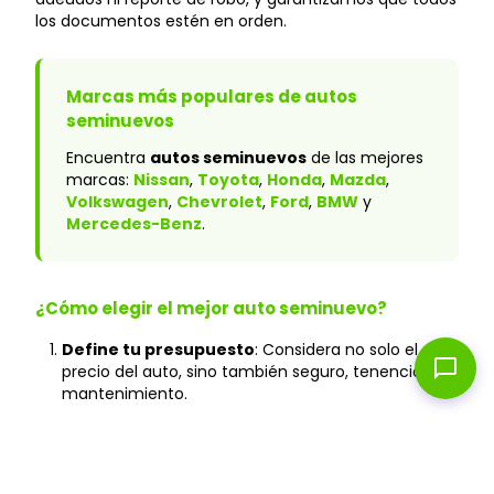
los documentos estén en orden.
Marcas más populares de autos
seminuevos
Encuentra
autos seminuevos
de las mejores
marcas:
Nissan
,
Toyota
,
Honda
,
Mazda
,
Volkswagen
,
Chevrolet
,
Ford
,
BMW
y
Mercedes-Benz
.
¿Cómo elegir el mejor auto seminuevo?
Define tu presupuesto
: Considera no solo el
chat_bubble
precio del auto, sino también seguro, tenencia y
mantenimiento.
Verifica el historial
: En Caranty, todos los autos
cuentan con historial verificado y sin accidentes
graves.