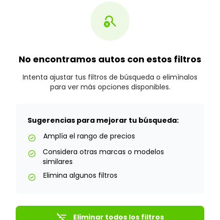
search_off
No encontramos autos con estos filtros
Intenta ajustar tus filtros de búsqueda o elimínalos
para ver más opciones disponibles.
Sugerencias para mejorar tu búsqueda:
Amplía el rango de precios
check_circle
Considera otras marcas o modelos
check_circle
similares
Elimina algunos filtros
check_circle
filter_list_off
Eliminar todos los filtros