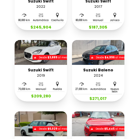
Suzuki Swift
Suzuki Swift
2022
2017
80,000 km
Automática
Coahuila
80,000 km
Manual
Jalisco
$245,904
$187,305
Desde
$3,889
al mes
Desde
$4,996
al mes
Suzuki Swift
Suzuki Baleno
2019
2024
70,000 km
Manual
Puebla
27,000 km
Automática
Nuevo
león
$209,280
$271,017
Desde
$6,029
al mes
Desde
$5,445
al mes