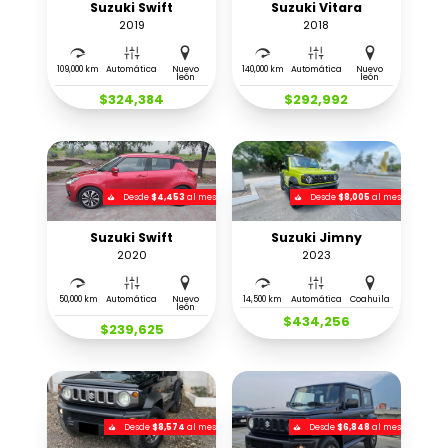
Suzuki Swift
Suzuki Vitara
2019
2018
109,000 km
Automática
Nuevo
140,000 km
Automática
Nuevo
león
león
$324,384
$292,992
Desde
$4,453
al mes
Desde
$8,005
al mes
Suzuki Swift
Suzuki Jimny
2020
2023
50,000 km
Automática
Nuevo
14,500 km
Automática
Coahuila
león
$434,256
$239,625
Desde
$8,574
al mes
Desde
$6,848
al mes