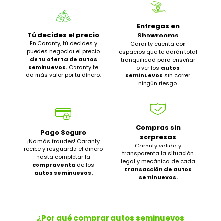
Entregas en
Tú decides el precio
Showrooms
En Caranty, tú decides y
Caranty cuenta con
puedes negociar el precio
espacios que te darán total
de tu oferta de autos
tranquilidad para enseñar
seminuevos.
Caranty te
o ver los
autos
da más valor por tu dinero.
seminuevos
sin correr
ningún riesgo.
Compras sin
Pago Seguro
sorpresas
¡No más fraudes! Caranty
Caranty valida y
recibe y resguarda el dinero
transparenta la situación
hasta completar la
legal y mecánica de cada
compraventa
de los
transacción de autos
autos seminuevos.
seminuevos.
¿Por qué comprar autos seminuevos