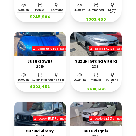
74,000 km
Manual
Querétaro
25,000 km
Automática
Nuevo
león
$245,904
$303,456
Desde
$5,640
al mes
Desde
$7,716
al mes
Suzuki Swift
Suzuki Grand Vitara
2019
2024
56,000 km
Automática
Guanajuato
69,027 km
Manual
Quintana
roo
$303,456
$418,560
Desde
$5,517
al mes
Desde
$4,321
al mes
Suzuki Jimny
Suzuki Ignis