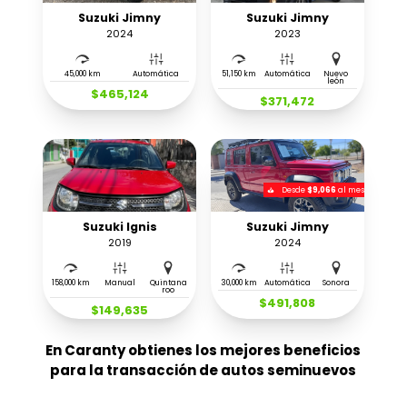
Suzuki Jimny
Suzuki Jimny
2024
2023
45,000 km
Automática
51,150 km
Automática
Nuevo
león
$465,124
$371,472
Desde
$9,066
al mes
Suzuki Ignis
Suzuki Jimny
2019
2024
158,000 km
Manual
Quintana
30,000 km
Automática
Sonora
roo
$491,808
$149,635
En Caranty obtienes los mejores beneficios
para la transacción de autos seminuevos