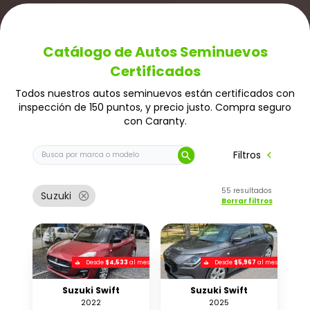
Catálogo de Autos Seminuevos
Certificados
Todos nuestros autos seminuevos están certificados con
inspección de 150 puntos, y precio justo. Compra seguro
con Caranty.
Buscar auto por marca o modelo
chevron_left
Filtros
search
55
resultados
cancel
Suzuki
Borrar filtros
Desde
$4,533
al mes
Desde
$5,967
al mes
Suzuki Swift
Suzuki Swift
2022
2025