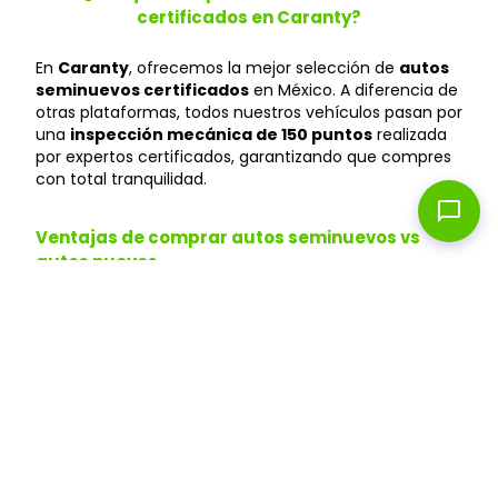
certificados en Caranty?
En
Caranty
, ofrecemos la mejor selección de
autos
seminuevos certificados
en México. A diferencia de
otras plataformas, todos nuestros vehículos pasan por
una
inspección mecánica de 150 puntos
realizada
por expertos certificados, garantizando que compres
con total tranquilidad.
chat_bubble
Ventajas de comprar autos seminuevos vs
autos nuevos
Ahorra hasta un 40%
: Los autos seminuevos
pierden menos valor y te permiten acceder a
modelos premium a precios más accesibles que
en agencias.
Depreciación menor
: Un auto seminuevo ya
pasó la depreciación inicial, manteniendo mejor su
valor en el tiempo.
Financiamiento flexible
: Aprobación en 24 horas