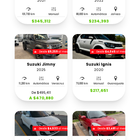
2021
2022
101,700 km
Manual
80,000 km
Automática
Jalisco
$345,312
$234,393
Desde
$9,259
al mes
Desde
$4,045
al mes
Suzuki Jimny
Suzuki Ignis
2025
2020
11,200 km
Automática
Veracruz
70,000 km
Manual
Guanajuato
$217,651
De $495,411
A $470,880
Desde
$4,533
al mes
Desde
$3,481
al mes