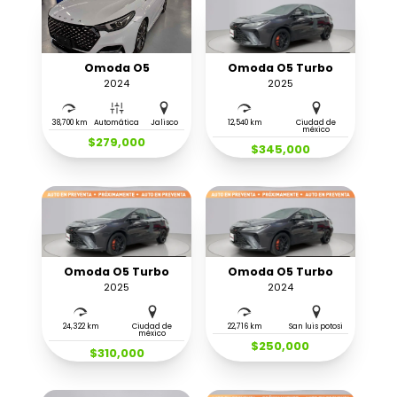
Omoda O5
Omoda O5 Turbo
2024
2025
38,700 km
Automática
Jalisco
12,540 km
Ciudad de
méxico
$279,000
$345,000
Omoda O5 Turbo
Omoda O5 Turbo
2025
2024
24,322 km
Ciudad de
22,716 km
San luis potosi
méxico
$250,000
$310,000