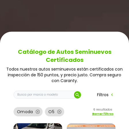
Catálogo de Autos Seminuevos
Certificados
Todos nuestros autos seminuevos están certificados con
inspección de 150 puntos, y precio justo. Compra seguro
con Caranty.
Buscar auto por marca o modelo
chevron_left
Filtros
search
6
resultados
cancel
cancel
Omoda
O5
Borrar filtros