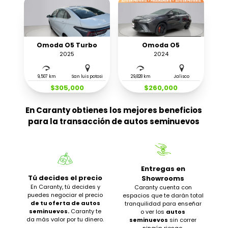
Omoda O5 Turbo
Omoda O5
2025
2024
9,507 km
San luis potosi
29,828 km
Jalisco
$305,000
$260,000
En Caranty obtienes los mejores beneficios
para la transacción de autos seminuevos
Entregas en
Tú decides el precio
Showrooms
En Caranty, tú decides y
Caranty cuenta con
puedes negociar el precio
espacios que te darán total
de tu oferta de autos
tranquilidad para enseñar
seminuevos.
Caranty te
o ver los
autos
da más valor por tu dinero.
seminuevos
sin correr