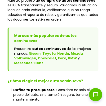
Nuestro proceso de
compra de autos seminuevos
es 100% transparente y seguro. Validamos la situación
legal de cada vehículo, verificamos que no tenga
adeudos ni reporte de robo, y garantizamos que todos
los documentos estén en orden.
Marcas más populares de autos
seminuevos
Encuentra
autos seminuevos
de las mejores
marcas:
Nissan
,
Toyota
,
Honda
,
Mazda
,
Volkswagen
,
Chevrolet
,
Ford
,
BMW
y
Mercedes-Benz
.
¿Cómo elegir el mejor auto seminuevo?
Define tu presupuesto
: Considera no solo el
chat_bubble
precio del auto, sino también seguro, tenencia y
mantenimiento.