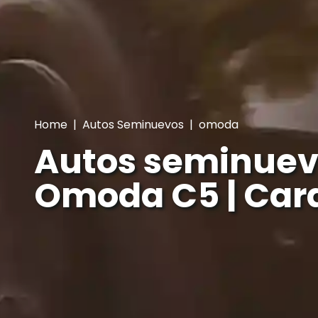
Home
|
Autos Seminuevos
|
omoda
Autos seminuev
Omoda C5 | Car