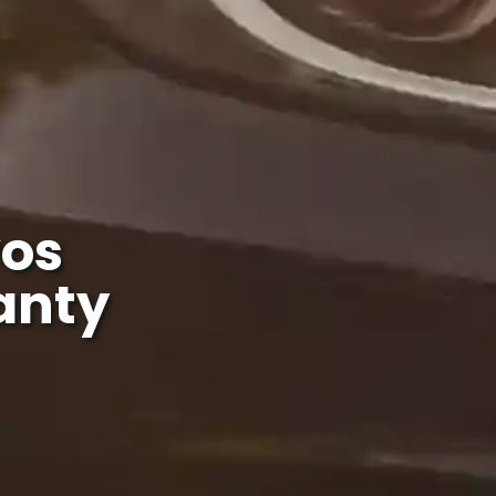
os
anty