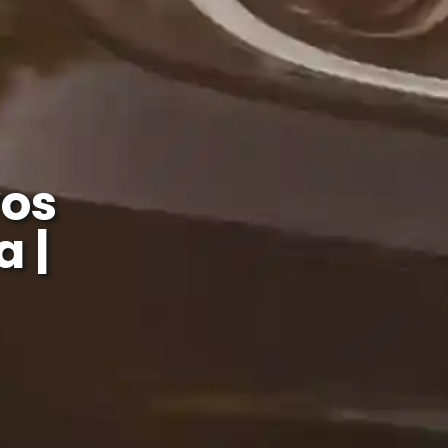
os
 |