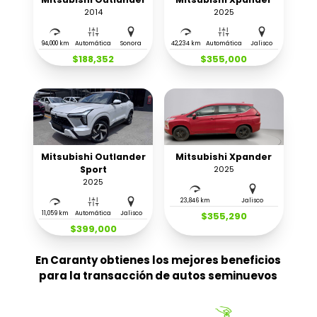
2014
2025
94,000 km
Automática
Sonora
42,234 km
Automática
Jalisco
$188,352
$355,000
Mitsubishi Outlander
Mitsubishi Xpander
Sport
2025
2025
23,846 km
Jalisco
11,059 km
Automática
Jalisco
$355,290
$399,000
En Caranty obtienes los mejores beneficios
para la transacción de autos seminuevos