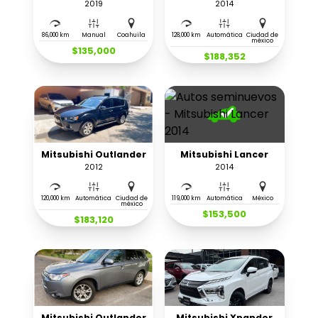
2019
2014
86,000 km
Manual
Coahuila
128,000 km
Automática
Ciudad de
méxico
$135,000
$188,352
Mitsubishi Outlander
Mitsubishi Lancer
2012
2014
120,000 km
Automática
Ciudad de
119,000 km
Automática
México
méxico
$153,500
$183,120
Mitsubishi Outlander
Mitsubishi Xpander