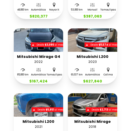
48,000 km
Automática
Nayarit
53,000 km
Manual
Tamaulipas
$820,377
$387,063
Desde
$3,086
al mes
Desde
$11,574
al mes
Mitsubishi Mirage G4
Mitsubishi L200
2022
2023
85,000 km
Automática
Tamaulipas
61,037 km
Automática
Colima
$167,424
$627,840
Desde
$5,851
al mes
Desde
$2,713
al mes
Mitsubishi L200
Mitsubishi Mirage
2021
2018