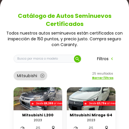
Catálogo de Autos Seminuevos
Certificados
Todos nuestros autos seminuevos están certificados con
inspección de 150 puntos, y precio justo. Compra seguro
con Caranty.
Buscar auto por marca o modelo
chevron_left
Filtros
search
25
resultados
cancel
Mitsubishi
Borrar filtros
Desde
$6,366
al mes
Desde
$3,794
al mes
Mitsubishi L200
Mitsubishi Mirage G4
2023
2023