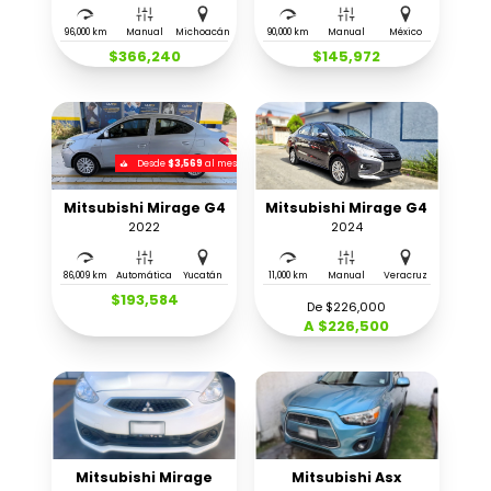
96,000 km
Manual
Michoacán
90,000 km
Manual
México
$366,240
$145,972
Desde
$3,569
al mes
Mitsubishi Mirage G4
Mitsubishi Mirage G4
2022
2024
86,009 km
Automática
Yucatán
11,000 km
Manual
Veracruz
$193,584
De $226,000
A $226,500
Mitsubishi Mirage
Mitsubishi Asx