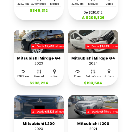
42,000 km
Automática
México
37,500 km
Manual
Puebla
$345,312
De $210,012
A $205,826
Desde
$5,498
al mes
Desde
$3,569
al mes
Mitsubishi Mirage G4
Mitsubishi Mirage G4
2023
2024
72,852 km
Manual
Jalisco
10 km
Automática
Jalisco
$298,224
$193,584
Desde
$15,123
al mes
Desde
$6,184
al mes
Mitsubishi L200
Mitsubishi L200
2023
2021