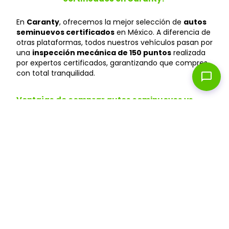
En
Caranty
, ofrecemos la mejor selección de
autos
seminuevos certificados
en México. A diferencia de
otras plataformas, todos nuestros vehículos pasan por
una
inspección mecánica de 150 puntos
realizada
por expertos certificados, garantizando que compres
con total tranquilidad.
chat_bubble
Ventajas de comprar autos seminuevos vs
autos nuevos
Ahorra hasta un 40%
: Los autos seminuevos
pierden menos valor y te permiten acceder a
modelos premium a precios más accesibles que
en agencias.
Depreciación menor
: Un auto seminuevo ya
pasó la depreciación inicial, manteniendo mejor su
valor en el tiempo.
Financiamiento flexible
: Aprobación en 24 horas
con tasas competitivas.