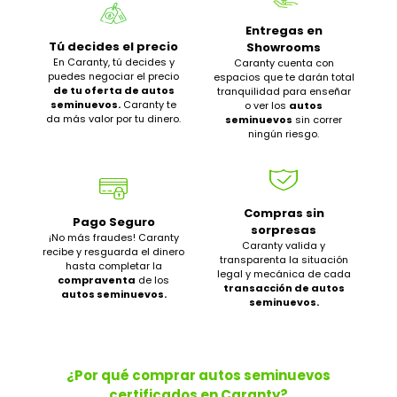
Entregas en
Tú decides el precio
Showrooms
En Caranty, tú decides y
Caranty cuenta con
puedes negociar el precio
espacios que te darán total
de tu oferta de autos
tranquilidad para enseñar
seminuevos.
Caranty te
o ver los
autos
da más valor por tu dinero.
seminuevos
sin correr
ningún riesgo.
Compras sin
Pago Seguro
sorpresas
¡No más fraudes! Caranty
Caranty valida y
recibe y resguarda el dinero
transparenta la situación
hasta completar la
legal y mecánica de cada
compraventa
de los
transacción de autos
autos seminuevos.
seminuevos.
¿Por qué comprar autos seminuevos
certificados en Caranty?