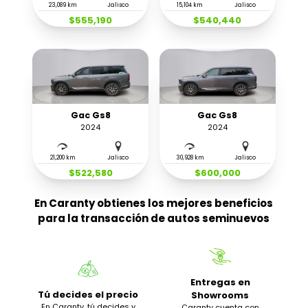
23,089 km
Jalisco
15,104 km
Jalisco
$555,190
$540,440
Gac Gs8
Gac Gs8
2024
2024
21,200 km
Jalisco
30,928 km
Jalisco
$522,580
$600,000
En Caranty obtienes los mejores beneficios
para la transacción de autos seminuevos
Entregas en
Tú decides el precio
Showrooms
En Caranty, tú decides y
Caranty cuenta con