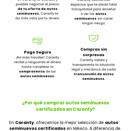
puedes negociar el precio
espacios que te darán total
de tu oferta de autos
tranquilidad para enseñar
seminuevos.
Caranty te
o ver los
autos
da más valor por tu dinero.
seminuevos
sin correr
ningún riesgo.
Compras sin
Pago Seguro
sorpresas
¡No más fraudes! Caranty
Caranty valida y
recibe y resguarda el dinero
transparenta la situación
hasta completar la
legal y mecánica de cada
compraventa
de los
transacción de autos
autos seminuevos.
seminuevos.
¿Por qué comprar autos seminuevos
certificados en Caranty?
En
Caranty
, ofrecemos la mejor selección de
autos
seminuevos certificados
en México. A diferencia de