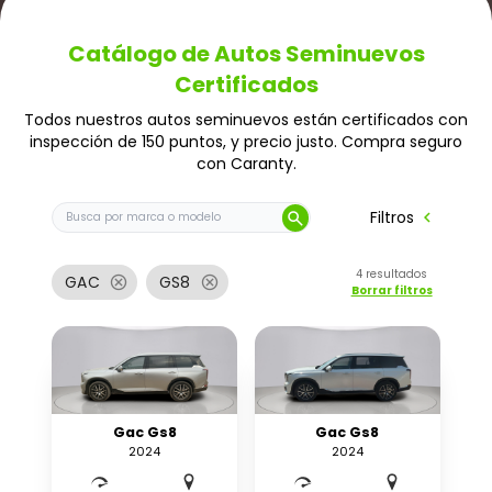
Catálogo de Autos Seminuevos
Certificados
Todos nuestros autos seminuevos están certificados con
inspección de 150 puntos, y precio justo. Compra seguro
con Caranty.
Buscar auto por marca o modelo
chevron_left
Filtros
search
4
resultados
cancel
cancel
GAC
GS8
Borrar filtros
Gac Gs8
Gac Gs8
2024
2024