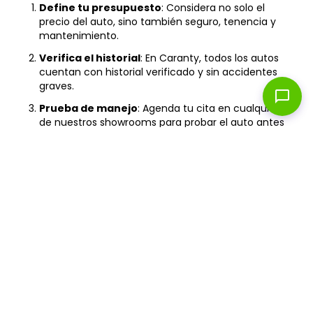
Define tu presupuesto
: Considera no solo el
precio del auto, sino también seguro, tenencia y
mantenimiento.
Verifica el historial
: En Caranty, todos los autos
cuentan con historial verificado y sin accidentes
graves.
chat_bubble
Prueba de manejo
: Agenda tu cita en cualquiera
de nuestros showrooms para probar el auto antes
de comprarlo.
Revisa la garantía
: Asegúrate de que incluya
cobertura mecánica y asistencia vial las 24 horas.
Financiamiento
: Compara tasas y plazos para
encontrar la mejor opción según tu capacidad de
pago.
¿No encontraste el auto que buscabas?