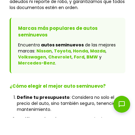
adeudos ni reporte de robo, y garantizamos que todos
los documentos estén en orden.
Marcas más populares de autos
seminuevos
Encuentra
autos seminuevos
de las mejores
marcas:
Nissan
,
Toyota
,
Honda
,
Mazda
,
Volkswagen
,
Chevrolet
,
Ford
,
BMW
y
Mercedes-Benz
.
¿Cómo elegir el mejor auto seminuevo?
Define tu presupuesto
: Considera no solo el
chat_bubble
precio del auto, sino también seguro, tenencia y
mantenimiento.
Verifica el historial
: En Caranty, todos los autos
cuentan con historial verificado y sin accidentes
graves.