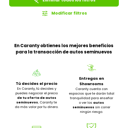
filter_list_off
tune
Modificar filtros
En Caranty obtienes los mejores beneficios
para la transacción de autos seminuevos
Entregas en
Tú decides el precio
Showrooms
En Caranty, tú decides y
Caranty cuenta con
puedes negociar el precio
espacios que te darán total
de tu oferta de autos
tranquilidad para enseñar
seminuevos.
Caranty te
o ver los
autos
da más valor por tu dinero.
seminuevos
sin correr
ningún riesgo.