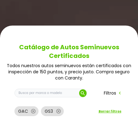
Catálogo de Autos Seminuevos
Certificados
Todos nuestros autos seminuevos están certificados con
inspección de 150 puntos, y precio justo. Compra seguro
con Caranty.
Buscar auto por marca o modelo
chevron_left
Filtros
search
cancel
cancel
GAC
GS3
Borrar filtros