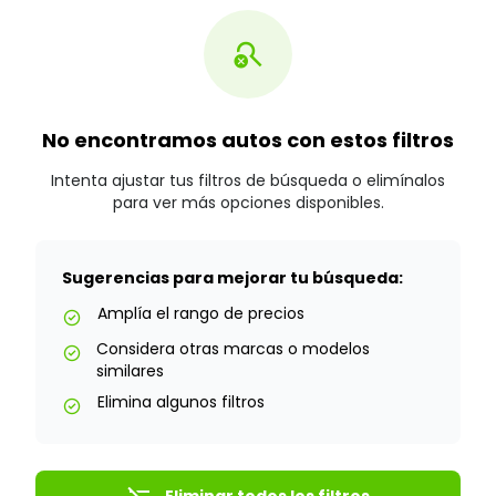
search_off
No encontramos autos con estos filtros
Intenta ajustar tus filtros de búsqueda o elimínalos
para ver más opciones disponibles.
Sugerencias para mejorar tu búsqueda:
Amplía el rango de precios
check_circle
Considera otras marcas o modelos
check_circle
similares
Elimina algunos filtros
check_circle
Eliminar todos los filtros