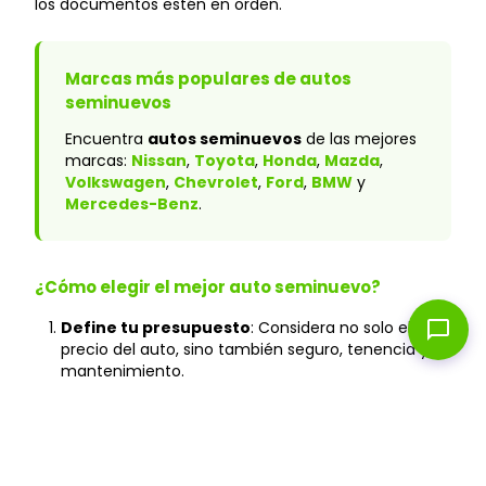
los documentos estén en orden.
Marcas más populares de autos
seminuevos
Encuentra
autos seminuevos
de las mejores
marcas:
Nissan
,
Toyota
,
Honda
,
Mazda
,
Volkswagen
,
Chevrolet
,
Ford
,
BMW
y
Mercedes-Benz
.
¿Cómo elegir el mejor auto seminuevo?
chat_bubble
Define tu presupuesto
: Considera no solo el
precio del auto, sino también seguro, tenencia y
mantenimiento.
Verifica el historial
: En Caranty, todos los autos
cuentan con historial verificado y sin accidentes
graves.
Prueba de manejo
: Agenda tu cita en cualquiera