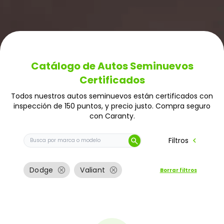
Catálogo de Autos Seminuevos
Certificados
Todos nuestros autos seminuevos están certificados con
inspección de 150 puntos, y precio justo. Compra seguro
con Caranty.
Buscar auto por marca o modelo
chevron_left
Filtros
search
cancel
cancel
Dodge
Valiant
Borrar filtros