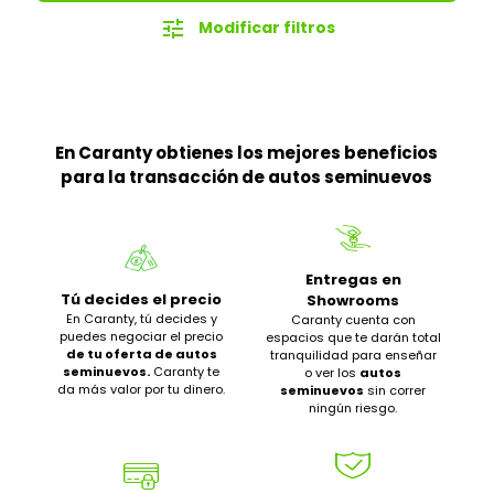
tune
Modificar filtros
En Caranty obtienes los mejores beneficios
para la transacción de autos seminuevos
Entregas en
Tú decides el precio
Showrooms
En Caranty, tú decides y
Caranty cuenta con
puedes negociar el precio
espacios que te darán total
de tu oferta de autos
tranquilidad para enseñar
seminuevos.
Caranty te
o ver los
autos
da más valor por tu dinero.
seminuevos
sin correr
ningún riesgo.