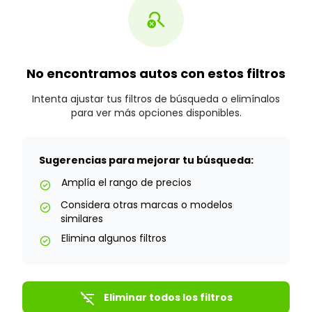
search_off
No encontramos autos con estos filtros
Intenta ajustar tus filtros de búsqueda o elimínalos
para ver más opciones disponibles.
Sugerencias para mejorar tu búsqueda:
Amplía el rango de precios
check_circle
Considera otras marcas o modelos
check_circle
similares
Elimina algunos filtros
check_circle
filter_list_off
Eliminar todos los filtros