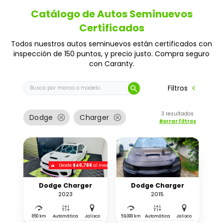
Catálogo de Autos Seminuevos
Certificados
Todos nuestros autos seminuevos están certificados con
inspección de 150 puntos, y precio justo. Compra seguro
con Caranty.
Buscar auto por marca o modelo
chevron_left
Filtros
search
3
resultados
cancel
cancel
Dodge
Charger
Borrar filtros
Desde
$40,788
al mes
Dodge Charger
Dodge Charger
2023
2015
850 km
Automática
Jalisco
59,000 km
Automática
Jalisco