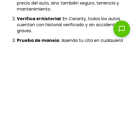
precio del auto, sino también seguro, tenencia y
mantenimiento.
Verifica el historial
: En Caranty, todos los autos
cuentan con historial verificado y sin accidentes
chat_bubble
graves.
Prueba de manejo
: Agenda tu cita en cualquiera
de nuestros showrooms para probar el auto antes
de comprarlo.
Revisa la garantía
: Asegúrate de que incluya
cobertura mecánica y asistencia vial las 24 horas.
Financiamiento
: Compara tasas y plazos para
encontrar la mejor opción según tu capacidad de
pago.
¿No encontraste el auto que buscabas?
¡Te ayudamos a encontrarlo!