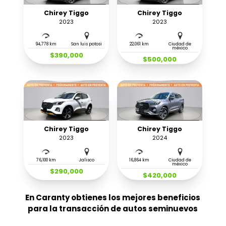
Chirey Tiggo
Chirey Tiggo
2023
2023
94,778 km
San luis potosi
22,061 km
Ciudad de
méxico
$390,000
$500,000
Chirey Tiggo
Chirey Tiggo
2023
2024
76,100 km
Jalisco
16,864 km
Ciudad de
méxico
$290,000
$420,000
En Caranty obtienes los mejores beneficios
para la transacción de autos seminuevos