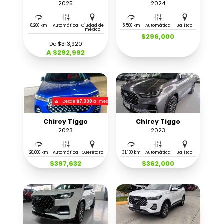
2025
2024
8,200 km
Automática
Ciudad de
5,500 km
Automática
Jalisco
méxico
$296,000
De $313,920
A $292,992
Desde
$7,330
al mes
Chirey Tiggo
Chirey Tiggo
2023
2023
28,000 km
Automática
Querétaro
31,100 km
Automática
Jalisco
$397,632
$362,000