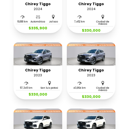
Chirey Tiggo
Chirey Tiggo
2024
2024
10,000 km
Automática
Jalisco
7,452 km
Ciudad de
méxico
$335,900
$330,000
Chirey Tiggo
Chirey Tiggo
2023
2023
57,345 km
San luis potosi
43,864 km
Ciudad de
méxico
$330,000
$330,000