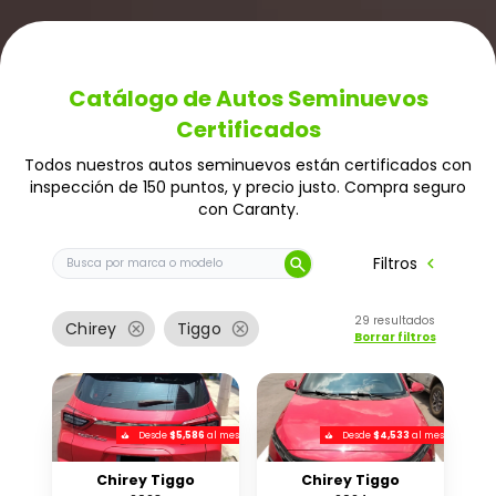
Catálogo de Autos Seminuevos
Certificados
Todos nuestros autos seminuevos están certificados con
inspección de 150 puntos, y precio justo. Compra seguro
con Caranty.
Buscar auto por marca o modelo
chevron_left
Filtros
search
29
resultados
cancel
cancel
Chirey
Tiggo
Borrar filtros
Desde
$5,586
al mes
Desde
$4,533
al mes
Chirey Tiggo
Chirey Tiggo