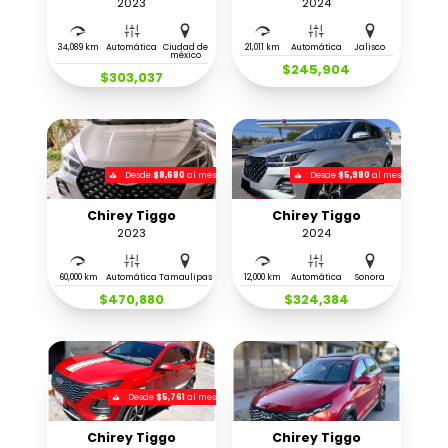
2023
2024
34,089 km
Automática
Ciudad de
21,011 km
Automática
Jalisco
méxico
$245,904
$303,037
Desde
$8,680
al mes
Desde
$5,980
al mes
Chirey Tiggo
Chirey Tiggo
2023
2024
60,000 km
Automática
Tamaulipas
12,000 km
Automática
Sonora
$470,880
$324,384
Desde
$5,761
al mes
Chirey Tiggo
Chirey Tiggo