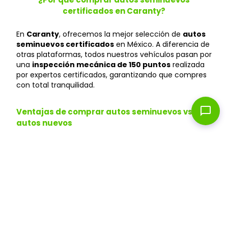
certificados en Caranty?
En
Caranty
, ofrecemos la mejor selección de
autos
seminuevos certificados
en México. A diferencia de
otras plataformas, todos nuestros vehículos pasan por
una
inspección mecánica de 150 puntos
realizada
por expertos certificados, garantizando que compres
con total tranquilidad.
chat_bubble
Ventajas de comprar autos seminuevos vs
autos nuevos
Ahorra hasta un 40%
: Los autos seminuevos
pierden menos valor y te permiten acceder a
modelos premium a precios más accesibles que
en agencias.
Depreciación menor
: Un auto seminuevo ya
pasó la depreciación inicial, manteniendo mejor su
valor en el tiempo.
Financiamiento flexible
: Aprobación en 24 horas