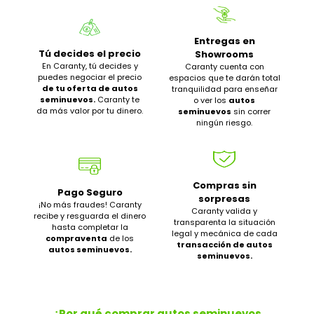
Entregas en
Tú decides el precio
Showrooms
En Caranty, tú decides y
Caranty cuenta con
puedes negociar el precio
espacios que te darán total
de tu oferta de autos
tranquilidad para enseñar
seminuevos.
Caranty te
o ver los
autos
da más valor por tu dinero.
seminuevos
sin correr
ningún riesgo.
Compras sin
Pago Seguro
sorpresas
¡No más fraudes! Caranty
Caranty valida y
recibe y resguarda el dinero
transparenta la situación
hasta completar la
legal y mecánica de cada
compraventa
de los
transacción de autos
autos seminuevos.
seminuevos.
¿Por qué comprar autos seminuevos