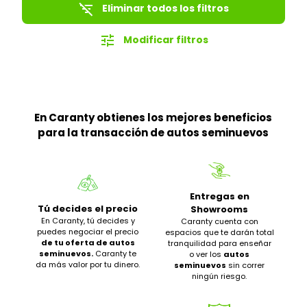
filter_list_off
Eliminar todos los filtros
tune
Modificar filtros
En Caranty obtienes los mejores beneficios
para la transacción de autos seminuevos
Entregas en
Tú decides el precio
Showrooms
En Caranty, tú decides y
Caranty cuenta con
puedes negociar el precio
espacios que te darán total
de tu oferta de autos
tranquilidad para enseñar
seminuevos.
Caranty te
o ver los
autos
da más valor por tu dinero.
seminuevos
sin correr
ningún riesgo.