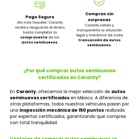
Compras sin
Pago Seguro
sorpresas
¡No más fraudes! Caranty
Caranty valida y
recibe y resguarda el dinero
transparenta la situación
hasta completar la
legal y mecánica de cada
compraventa
de los
transacción de autos
autos seminuevos.
seminuevos.
¿Por qué comprar autos seminuevos
certificados en Caranty?
En
Caranty
, ofrecemos la mejor selección de
autos
seminuevos certificados
en México. A diferencia de
otras plataformas, todos nuestros vehículos pasan por
una
inspección mecánica de 150 puntos
realizada
por expertos certificados, garantizando que compres
con total tranquilidad.
Ventajas de comprar autos seminuevos vs