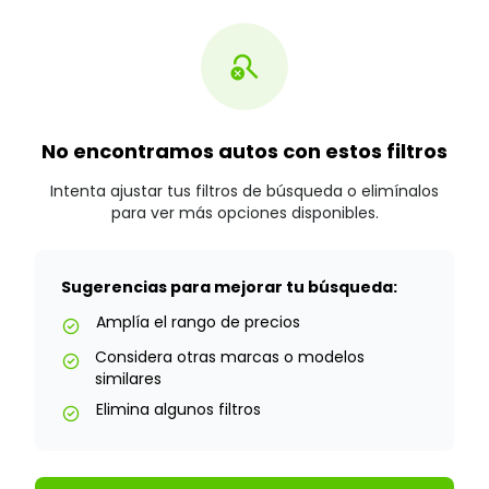
search_off
No encontramos autos con estos filtros
Intenta ajustar tus filtros de búsqueda o elimínalos
para ver más opciones disponibles.
Sugerencias para mejorar tu búsqueda:
Amplía el rango de precios
check_circle
Considera otras marcas o modelos
check_circle
similares
Elimina algunos filtros
check_circle