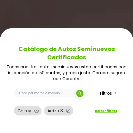
Catálogo de Autos Seminuevos
Certificados
Todos nuestros autos seminuevos están certificados con
inspección de 150 puntos, y precio justo. Compra seguro
con Caranty.
Buscar auto por marca o modelo
chevron_left
Filtros
search
cancel
cancel
Chirey
Arrizo 8
Borrar filtros