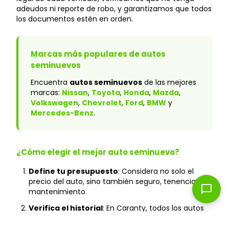
adeudos ni reporte de robo, y garantizamos que todos
los documentos estén en orden.
Marcas más populares de autos
seminuevos
Encuentra
autos seminuevos
de las mejores
marcas:
Nissan
,
Toyota
,
Honda
,
Mazda
,
Volkswagen
,
Chevrolet
,
Ford
,
BMW
y
Mercedes-Benz
.
¿Cómo elegir el mejor auto seminuevo?
Define tu presupuesto
: Considera no solo el
precio del auto, sino también seguro, tenencia y
chat_bubble
mantenimiento.
Verifica el historial
: En Caranty, todos los autos
cuentan con historial verificado y sin accidentes
graves.