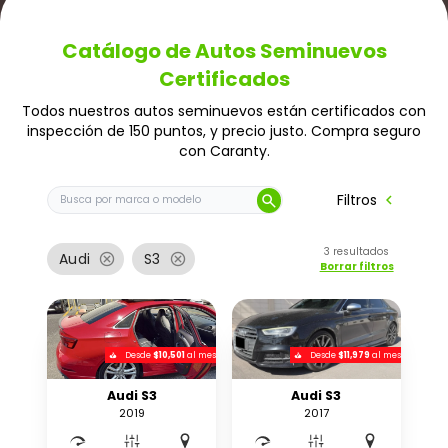
Catálogo de Autos Seminuevos
Certificados
Todos nuestros autos seminuevos están certificados con
inspección de 150 puntos, y precio justo. Compra seguro
con Caranty.
Buscar auto por marca o modelo
chevron_left
Filtros
search
3
resultados
cancel
cancel
Audi
S3
Borrar filtros
Desde
$10,501
al mes
Desde
$11,979
al mes
Audi S3
Audi S3
2019
2017