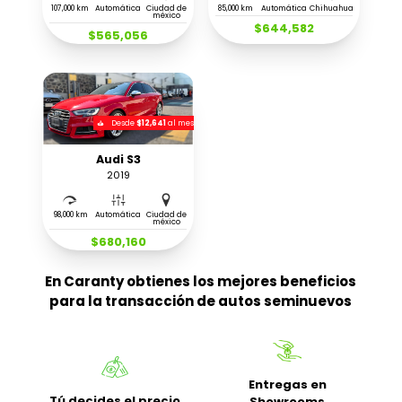
107,000 km
Automática
Ciudad de
85,000 km
Automática
Chihuahua
méxico
$644,582
$565,056
Desde
$12,641
al mes
Audi S3
2019
98,000 km
Automática
Ciudad de
méxico
$680,160
En Caranty obtienes los mejores beneficios
para la transacción de autos seminuevos
Entregas en
Tú decides el precio
Showrooms