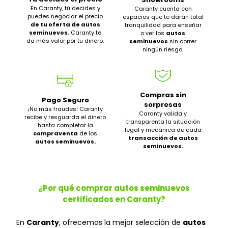
En Caranty, tú decides y
Caranty cuenta con
puedes negociar el precio
espacios que te darán total
de tu oferta de autos
tranquilidad para enseñar
seminuevos.
Caranty te
o ver los
autos
da más valor por tu dinero.
seminuevos
sin correr
ningún riesgo.
Compras sin
Pago Seguro
sorpresas
¡No más fraudes! Caranty
Caranty valida y
recibe y resguarda el dinero
transparenta la situación
hasta completar la
legal y mecánica de cada
compraventa
de los
transacción de autos
autos seminuevos.
seminuevos.
¿Por qué comprar autos seminuevos
certificados en Caranty?
En
Caranty
, ofrecemos la mejor selección de
autos