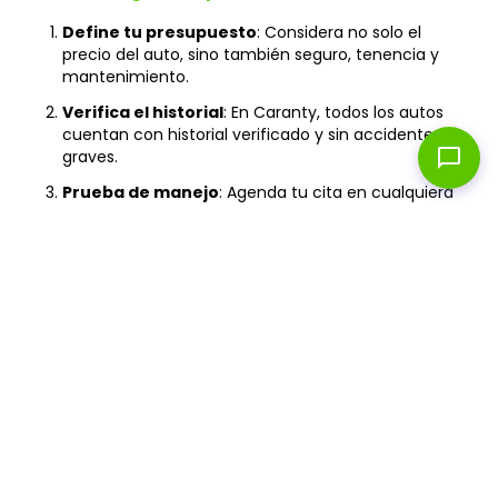
Define tu presupuesto
: Considera no solo el
precio del auto, sino también seguro, tenencia y
mantenimiento.
Verifica el historial
: En Caranty, todos los autos
cuentan con historial verificado y sin accidentes
chat_bubble
graves.
Prueba de manejo
: Agenda tu cita en cualquiera
de nuestros showrooms para probar el auto antes
de comprarlo.
Revisa la garantía
: Asegúrate de que incluya
cobertura mecánica y asistencia vial las 24 horas.
Financiamiento
: Compara tasas y plazos para
encontrar la mejor opción según tu capacidad de
pago.