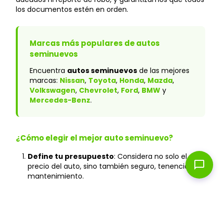
los documentos estén en orden.
Marcas más populares de autos
seminuevos
Encuentra
autos seminuevos
de las mejores
marcas:
Nissan
,
Toyota
,
Honda
,
Mazda
,
Volkswagen
,
Chevrolet
,
Ford
,
BMW
y
Mercedes-Benz
.
¿Cómo elegir el mejor auto seminuevo?
Define tu presupuesto
: Considera no solo el
chat_bubble
precio del auto, sino también seguro, tenencia y
mantenimiento.
Verifica el historial
: En Caranty, todos los autos
cuentan con historial verificado y sin accidentes
graves.