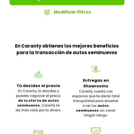
tune
Modificar filtros
En Caranty obtienes los mejores beneficios
para la transacción de autos seminuevos
Entregas en
Tú decides el precio
Showrooms
En Caranty, tú decides y
Caranty cuenta con
puedes negociar el precio
espacios que te darán total
de tu oferta de autos
tranquilidad para enseñar
seminuevos.
Caranty te
o ver los
autos
da más valor por tu dinero.
seminuevos
sin correr
ningún riesgo.