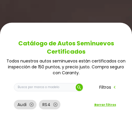
Catálogo de Autos Seminuevos
Certificados
Todos nuestros autos seminuevos están certificados con
inspección de 150 puntos, y precio justo. Compra seguro
con Caranty.
Buscar auto por marca o modelo
chevron_left
Filtros
search
cancel
cancel
Audi
RS4
Borrar filtros