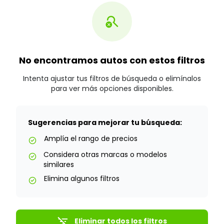
search_off
No encontramos autos con estos filtros
Intenta ajustar tus filtros de búsqueda o elimínalos
para ver más opciones disponibles.
Sugerencias para mejorar tu búsqueda:
Amplía el rango de precios
check_circle
Considera otras marcas o modelos
check_circle
similares
Elimina algunos filtros
check_circle
filter_list_off
Eliminar todos los filtros