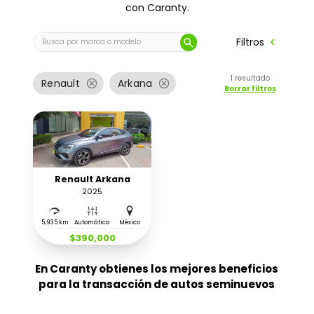
con Caranty.
Buscar auto por marca o modelo
chevron_left
Filtros
search
1
resultado
cancel
cancel
Renault
Arkana
Borrar filtros
Renault Arkana
2025
5,935 km
Automática
México
$390,000
En Caranty obtienes los mejores beneficios
para la transacción de autos seminuevos