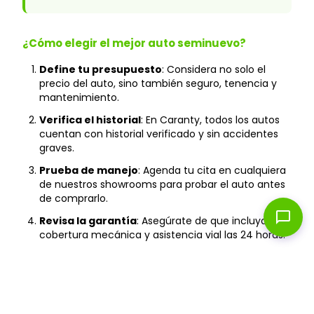
¿Cómo elegir el mejor auto seminuevo?
Define tu presupuesto
: Considera no solo el
precio del auto, sino también seguro, tenencia y
mantenimiento.
Verifica el historial
: En Caranty, todos los autos
cuentan con historial verificado y sin accidentes
graves.
Prueba de manejo
: Agenda tu cita en cualquiera
de nuestros showrooms para probar el auto antes
de comprarlo.
chat_bubble
Revisa la garantía
: Asegúrate de que incluya
cobertura mecánica y asistencia vial las 24 horas.
Financiamiento
: Compara tasas y plazos para
encontrar la mejor opción según tu capacidad de
pago.