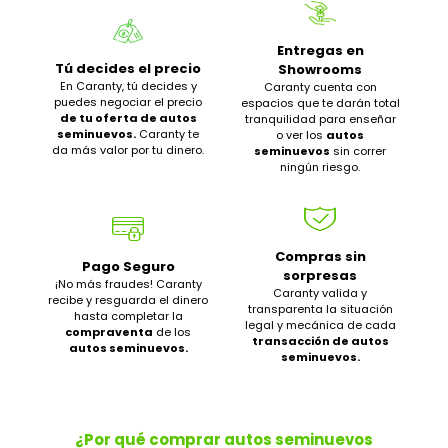
Entregas en
Tú decides el precio
Showrooms
En Caranty, tú decides y
Caranty cuenta con
puedes negociar el precio
espacios que te darán total
de tu oferta de autos
tranquilidad para enseñar
seminuevos.
Caranty te
o ver los
autos
da más valor por tu dinero.
seminuevos
sin correr
ningún riesgo.
Compras sin
Pago Seguro
sorpresas
¡No más fraudes! Caranty
Caranty valida y
recibe y resguarda el dinero
transparenta la situación
hasta completar la
legal y mecánica de cada
compraventa
de los
transacción de autos
autos seminuevos.
seminuevos.
¿Por qué comprar autos seminuevos