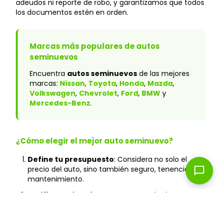
adeudos ni reporte de robo, y garantizamos que todos
los documentos estén en orden.
Marcas más populares de autos
seminuevos
Encuentra
autos seminuevos
de las mejores
marcas:
Nissan
,
Toyota
,
Honda
,
Mazda
,
Volkswagen
,
Chevrolet
,
Ford
,
BMW
y
Mercedes-Benz
.
¿Cómo elegir el mejor auto seminuevo?
Define tu presupuesto
: Considera no solo el
chat_bubble
precio del auto, sino también seguro, tenencia y
mantenimiento.
Verifica el historial
: En Caranty, todos los autos
cuentan con historial verificado y sin accidentes
graves.