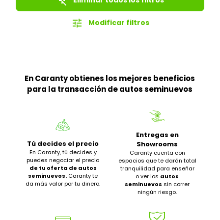
filter_list_off
tune
Modificar filtros
En Caranty obtienes los mejores beneficios
para la transacción de autos seminuevos
Entregas en
Tú decides el precio
Showrooms
En Caranty, tú decides y
Caranty cuenta con
puedes negociar el precio
espacios que te darán total
de tu oferta de autos
tranquilidad para enseñar
seminuevos.
Caranty te
o ver los
autos
da más valor por tu dinero.
seminuevos
sin correr
ningún riesgo.