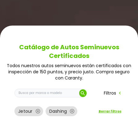
Catálogo de Autos Seminuevos
Certificados
Todos nuestros autos seminuevos están certificados con
inspección de 150 puntos, y precio justo. Compra seguro
con Caranty.
Buscar auto por marca o modelo
chevron_left
Filtros
search
cancel
cancel
Jetour
Dashing
Borrar filtros