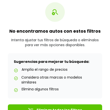
search_off
No encontramos autos con estos filtros
Intenta ajustar tus filtros de búsqueda o elimínalos
para ver más opciones disponibles.
Sugerencias para mejorar tu búsqueda:
Amplía el rango de precios
check_circle
Considera otras marcas o modelos
check_circle
similares
Elimina algunos filtros
check_circle
Eliminar todos los filtros