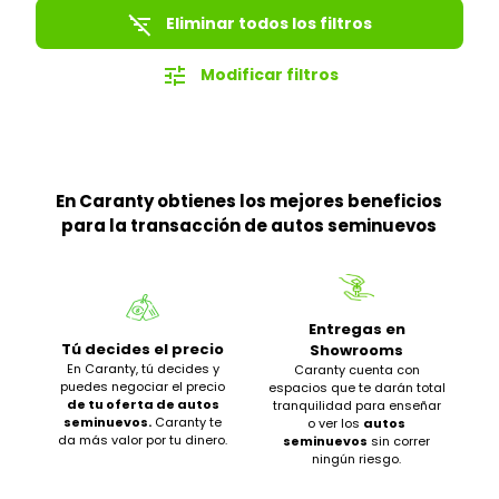
filter_list_off
Eliminar todos los filtros
tune
Modificar filtros
En Caranty obtienes los mejores beneficios
para la transacción de autos seminuevos
Entregas en
Tú decides el precio
Showrooms
En Caranty, tú decides y
Caranty cuenta con
puedes negociar el precio
espacios que te darán total
de tu oferta de autos
tranquilidad para enseñar
seminuevos.
Caranty te
o ver los
autos
da más valor por tu dinero.
seminuevos
sin correr
ningún riesgo.