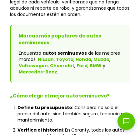
legal de cada vehículo, verificamos que no tenga
adeudos ni reporte de robo, y garantizamos que todos
los documentos estén en orden.
Marcas más populares de autos
seminuevos
Encuentra
autos seminuevos
de las mejores
marcas:
Nissan
,
Toyota
,
Honda
,
Mazda
,
Volkswagen
,
Chevrolet
,
Ford
,
BMW
y
Mercedes-Benz
.
¿Cómo elegir el mejor auto seminuevo?
Define tu presupuesto
: Considera no solo el
precio del auto, sino también seguro, tenencia y
mantenimiento.
chat_bubble
Verifica el historial
: En Caranty, todos los autos
cuentan con historial verificado y sin accidentes