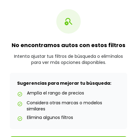
search_off
No encontramos autos con estos filtros
Intenta ajustar tus filtros de búsqueda o elimínalos
para ver más opciones disponibles.
Sugerencias para mejorar tu búsqueda:
Amplía el rango de precios
check_circle
Considera otras marcas o modelos
check_circle
similares
Elimina algunos filtros
check_circle