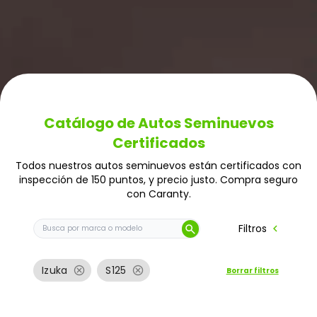
Catálogo de Autos Seminuevos
Certificados
Todos nuestros autos seminuevos están certificados con
inspección de 150 puntos, y precio justo. Compra seguro
con Caranty.
Buscar auto por marca o modelo
chevron_left
Filtros
search
cancel
cancel
Izuka
S125
Borrar filtros