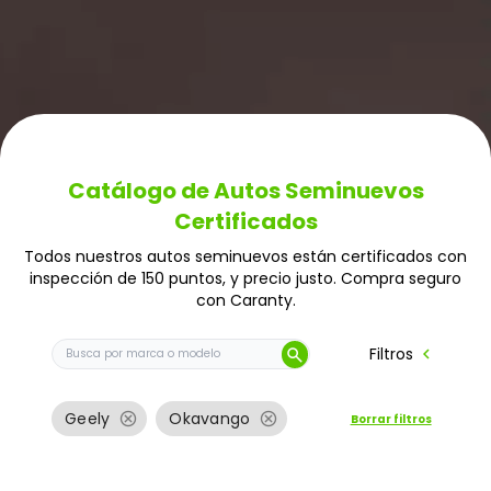
Catálogo de Autos Seminuevos
Certificados
Todos nuestros autos seminuevos están certificados con
inspección de 150 puntos, y precio justo. Compra seguro
con Caranty.
Buscar auto por marca o modelo
chevron_left
Filtros
search
cancel
cancel
Geely
Okavango
Borrar filtros