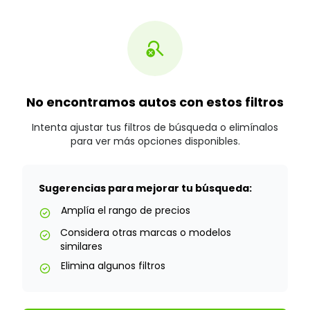
search_off
No encontramos autos con estos filtros
Intenta ajustar tus filtros de búsqueda o elimínalos
para ver más opciones disponibles.
Sugerencias para mejorar tu búsqueda:
Amplía el rango de precios
check_circle
Considera otras marcas o modelos
check_circle
similares
Elimina algunos filtros
check_circle