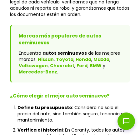
legal de cada vehículo, verificamos que no tenga
adeudos ni reporte de robo, y garantizamos que todos
los documentos estén en orden.
Marcas más populares de autos
seminuevos
Encuentra
autos seminuevos
de las mejores
marcas:
Nissan
,
Toyota
,
Honda
,
Mazda
,
Volkswagen
,
Chevrolet
,
Ford
,
BMW
y
Mercedes-Benz
.
¿Cómo elegir el mejor auto seminuevo?
Define tu presupuesto
: Considera no solo el
precio del auto, sino también seguro, tenencia y
mantenimiento.
chat_bubble
Verifica el historial
: En Caranty, todos los autos
cuentan con historial verificado y sin accidentes