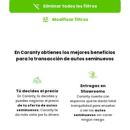
filter_list_off
Eliminar todos los filtros
tune
Modificar filtros
En Caranty obtienes los mejores beneficios
para la transacción de autos seminuevos
Entregas en
Tú decides el precio
Showrooms
En Caranty, tú decides y
Caranty cuenta con
puedes negociar el precio
espacios que te darán total
de tu oferta de autos
tranquilidad para enseñar
seminuevos.
Caranty te
o ver los
autos
da más valor por tu dinero.
seminuevos
sin correr
ningún riesgo.