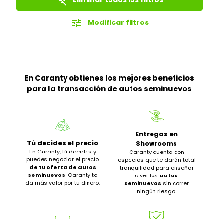
filter_list_off
tune
Modificar filtros
En Caranty obtienes los mejores beneficios
para la transacción de autos seminuevos
Entregas en
Tú decides el precio
Showrooms
En Caranty, tú decides y
Caranty cuenta con
puedes negociar el precio
espacios que te darán total
de tu oferta de autos
tranquilidad para enseñar
seminuevos.
Caranty te
o ver los
autos
da más valor por tu dinero.
seminuevos
sin correr
ningún riesgo.