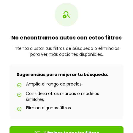
search_off
No encontramos autos con estos filtros
Intenta ajustar tus filtros de búsqueda o elimínalos
para ver más opciones disponibles.
Sugerencias para mejorar tu búsqueda:
Amplía el rango de precios
check_circle
Considera otras marcas o modelos
check_circle
similares
Elimina algunos filtros
check_circle
Eliminar todos los filtros