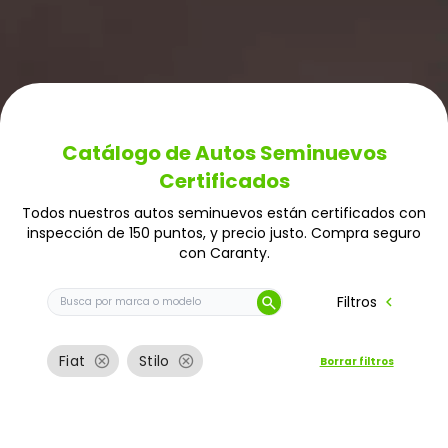
Catálogo de Autos Seminuevos
Certificados
Todos nuestros autos seminuevos están certificados con
inspección de 150 puntos, y precio justo. Compra seguro
con Caranty.
Buscar auto por marca o modelo
chevron_left
Filtros
search
cancel
cancel
Fiat
Stilo
Borrar filtros