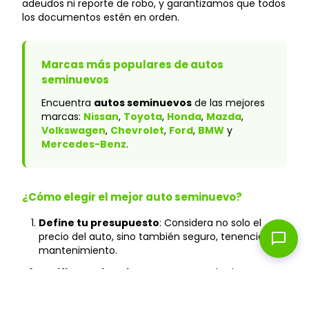
adeudos ni reporte de robo, y garantizamos que todos
los documentos estén en orden.
Marcas más populares de autos
seminuevos
Encuentra
autos seminuevos
de las mejores
marcas:
Nissan
,
Toyota
,
Honda
,
Mazda
,
Volkswagen
,
Chevrolet
,
Ford
,
BMW
y
Mercedes-Benz
.
¿Cómo elegir el mejor auto seminuevo?
Define tu presupuesto
: Considera no solo el
chat_bubble
precio del auto, sino también seguro, tenencia y
mantenimiento.
Verifica el historial
: En Caranty, todos los autos
cuentan con historial verificado y sin accidentes
graves.