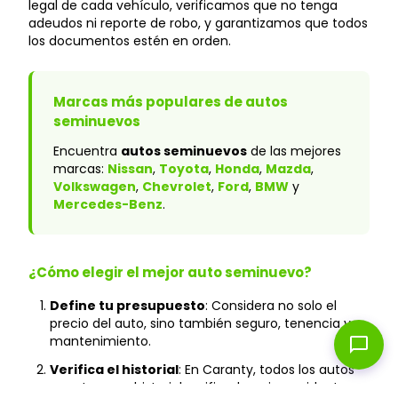
legal de cada vehículo, verificamos que no tenga
adeudos ni reporte de robo, y garantizamos que todos
los documentos estén en orden.
Marcas más populares de autos
seminuevos
Encuentra
autos seminuevos
de las mejores
marcas:
Nissan
,
Toyota
,
Honda
,
Mazda
,
Volkswagen
,
Chevrolet
,
Ford
,
BMW
y
Mercedes-Benz
.
¿Cómo elegir el mejor auto seminuevo?
Define tu presupuesto
: Considera no solo el
precio del auto, sino también seguro, tenencia y
mantenimiento.
chat_bubble
Verifica el historial
: En Caranty, todos los autos
cuentan con historial verificado y sin accidentes