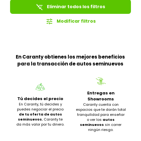
filter_list_off
Eliminar todos los filtros
tune
Modificar filtros
En Caranty obtienes los mejores beneficios
para la transacción de autos seminuevos
Entregas en
Tú decides el precio
Showrooms
En Caranty, tú decides y
Caranty cuenta con
puedes negociar el precio
espacios que te darán total
de tu oferta de autos
tranquilidad para enseñar
seminuevos.
Caranty te
o ver los
autos
da más valor por tu dinero.
seminuevos
sin correr
ningún riesgo.