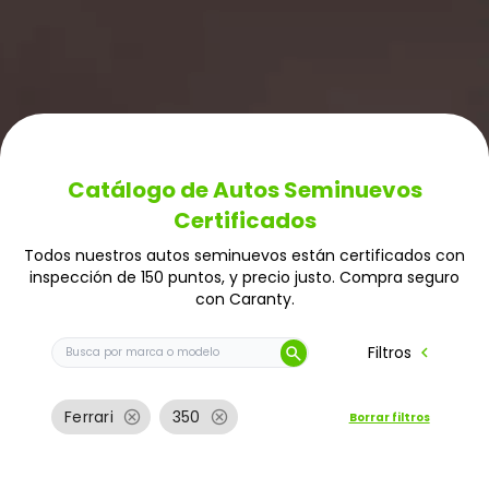
Catálogo de Autos Seminuevos
Certificados
Todos nuestros autos seminuevos están certificados con
inspección de 150 puntos, y precio justo. Compra seguro
con Caranty.
Buscar auto por marca o modelo
chevron_left
Filtros
search
cancel
cancel
Ferrari
350
Borrar filtros