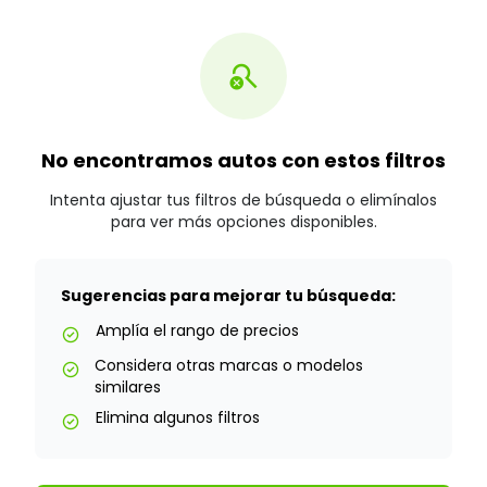
search_off
No encontramos autos con estos filtros
Intenta ajustar tus filtros de búsqueda o elimínalos
para ver más opciones disponibles.
Sugerencias para mejorar tu búsqueda:
Amplía el rango de precios
check_circle
Considera otras marcas o modelos
check_circle
similares
Elimina algunos filtros
check_circle