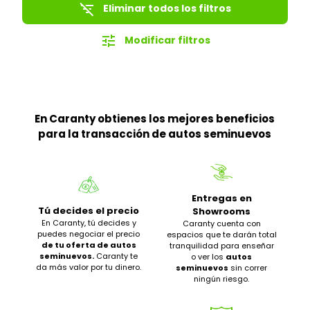
filter_list_off
Eliminar todos los filtros
tune
Modificar filtros
En Caranty obtienes los mejores beneficios
para la transacción de autos seminuevos
Entregas en
Tú decides el precio
Showrooms
En Caranty, tú decides y
Caranty cuenta con
puedes negociar el precio
espacios que te darán total
de tu oferta de autos
tranquilidad para enseñar
seminuevos.
Caranty te
o ver los
autos
da más valor por tu dinero.
seminuevos
sin correr
ningún riesgo.