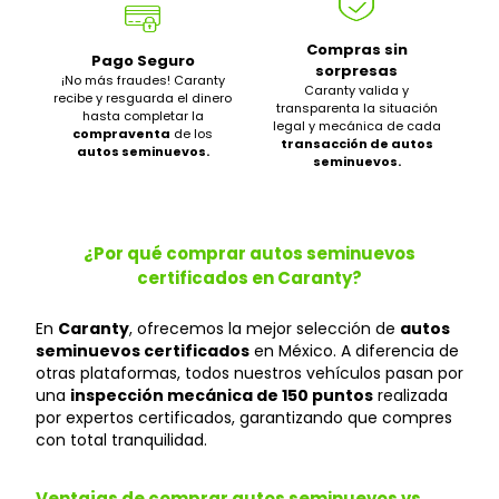
Compras sin
Pago Seguro
sorpresas
¡No más fraudes! Caranty
Caranty valida y
recibe y resguarda el dinero
transparenta la situación
hasta completar la
legal y mecánica de cada
compraventa
de los
transacción de autos
autos seminuevos.
seminuevos.
¿Por qué comprar autos seminuevos
certificados en Caranty?
En
Caranty
, ofrecemos la mejor selección de
autos
seminuevos certificados
en México. A diferencia de
otras plataformas, todos nuestros vehículos pasan por
una
inspección mecánica de 150 puntos
realizada
por expertos certificados, garantizando que compres
con total tranquilidad.
Ventajas de comprar autos seminuevos vs