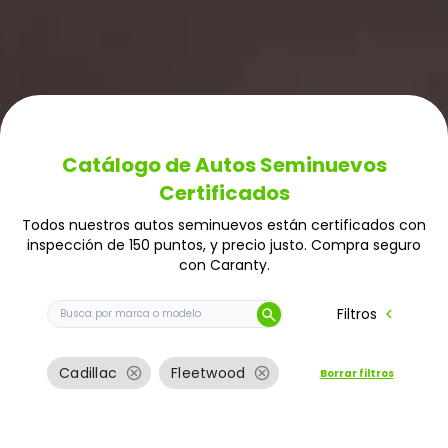
Catálogo de Autos Seminuevos
Certificados
Todos nuestros autos seminuevos están certificados con
inspección de 150 puntos, y precio justo. Compra seguro
con Caranty.
Buscar auto por marca o modelo
chevron_left
Filtros
search
cancel
cancel
Cadillac
Fleetwood
Borrar filtros