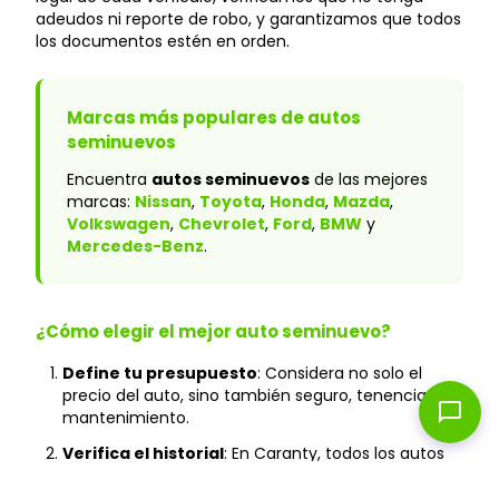
adeudos ni reporte de robo, y garantizamos que todos
los documentos estén en orden.
Marcas más populares de autos
seminuevos
Encuentra
autos seminuevos
de las mejores
marcas:
Nissan
,
Toyota
,
Honda
,
Mazda
,
Volkswagen
,
Chevrolet
,
Ford
,
BMW
y
Mercedes-Benz
.
¿Cómo elegir el mejor auto seminuevo?
Define tu presupuesto
: Considera no solo el
precio del auto, sino también seguro, tenencia y
chat_bubble
mantenimiento.
Verifica el historial
: En Caranty, todos los autos
cuentan con historial verificado y sin accidentes
graves.