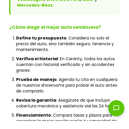
Mercedes-Benz
.
¿Cómo elegir el mejor auto seminuevo?
Define tu presupuesto
: Considera no solo el
precio del auto, sino también seguro, tenencia y
mantenimiento.
Verifica el historial
: En Caranty, todos los autos
cuentan con historial verificado y sin accidentes
graves.
Prueba de manejo
: Agenda tu cita en cualquiera
de nuestros showrooms para probar el auto antes
de comprarlo.
Revisa la garantía
: Asegúrate de que incluya
cobertura mecánica y asistencia vial las 24 horas.
chat_bubble
Financiamiento
: Compara tasas y plazos para
encontrar la mejor opción según tu capacidad de
pago.