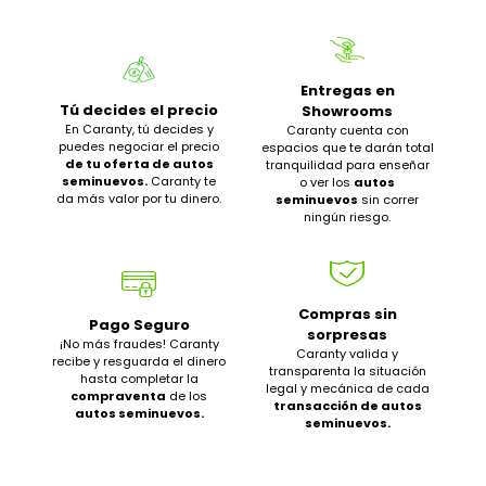
Entregas en
Tú decides el precio
Showrooms
En Caranty, tú decides y
Caranty cuenta con
puedes negociar el precio
espacios que te darán total
de tu oferta de autos
tranquilidad para enseñar
seminuevos.
Caranty te
o ver los
autos
da más valor por tu dinero.
seminuevos
sin correr
ningún riesgo.
Compras sin
Pago Seguro
sorpresas
¡No más fraudes! Caranty
Caranty valida y
recibe y resguarda el dinero
transparenta la situación
hasta completar la
legal y mecánica de cada
compraventa
de los
transacción de autos
autos seminuevos.
seminuevos.