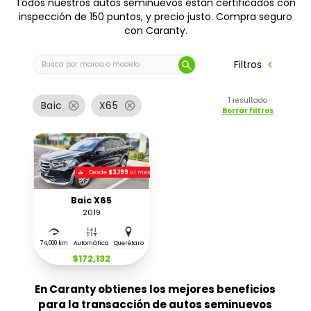
Todos nuestros autos seminuevos están certificados con
inspección de 150 puntos, y precio justo. Compra seguro
con Caranty.
Buscar auto por marca o modelo
chevron_left
Filtros
search
1
resultado
cancel
cancel
Baic
X65
Borrar filtros
Desde
$3,199
al mes
Baic X65
2019
74,000 km
Automática
Querétaro
$172,132
En Caranty obtienes los mejores beneficios
para la transacción de autos seminuevos