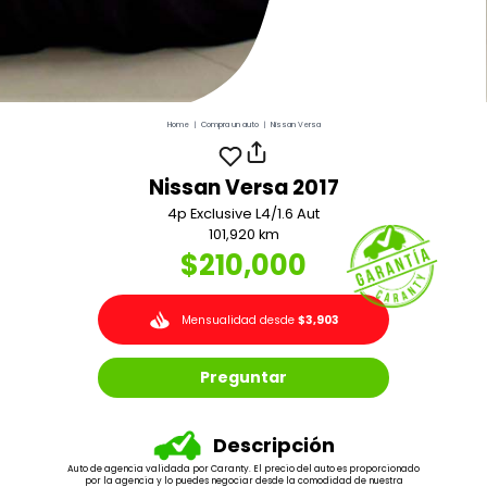
Home
|
Compra un auto
|
Nissan Versa
Nissan Versa 2017
4p Exclusive L4/1.6 Aut
101,920 km
$210,000
Mensualidad desde
$3,903
Preguntar
Descripción
Auto de agencia validada por Caranty. El precio del auto es proporcionado
por la agencia y lo puedes negociar desde la comodidad de nuestra