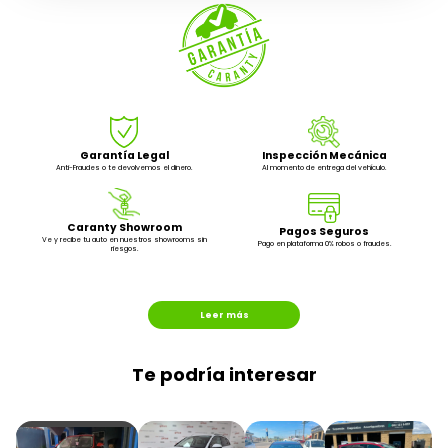
Garantía Legal
Inspección Mecánica
Anti-Fraudes o te devolvemos el dinero.
Al momento de entrega del vehículo.
Caranty Showroom
Pagos Seguros
Ve y recibe tu auto en nuestros showrooms sin
Pago en plataforma 0% robos o fraudes.
riesgos.
Leer más
Te podría interesar