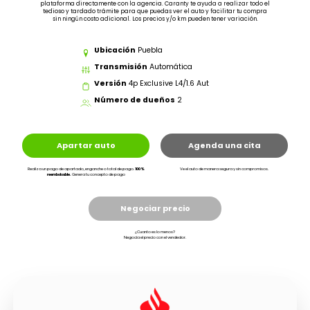
plataforma directamente con la agencia. Caranty te ayuda a realizar todo el
tedioso y tardado trámite para que puedas ver el auto y facilitar tu compra
sin ningún costo adicional. Los precios y/o km pueden tener variación.
Ubicación
Puebla
Transmisión
Automática
Versión
4p Exclusive L4/1.6 Aut
Número de dueños
2
Apartar auto
Agenda una cita
Realiza un pago de apartado, enganche o total de pago.
100%
Ve el auto de manera segura y sin compromisos.
reembolsable.
Genera tu concepto de pago
Negociar precio
¿Cuanto es lo menos?
Negocia el precio con el vendedor.