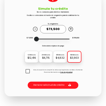
Simula tu crédito
No es exclusivo para clientes Santander.
Escribe o selecciona el monto de enganche para la solicitud de tu
crédito
Tu enganche:
-
+
$73,500
$155,000
Selecciona el plazo de pago:
12 Meses
24 Meses
36 Meses
48 Meses
$12,416
$6,715
$4,832
$3,903
Estoy de acuerdo en compartir los datos aquí registrados con Banco Santander.
Para más información ver
Aviso de privacidad
Generar solicitud de crédito