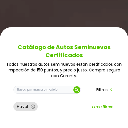
Catálogo de Autos Seminuevos
Certificados
Todos nuestros autos seminuevos están certificados con
inspección de 150 puntos, y precio justo. Compra seguro
con Caranty.
Buscar auto por marca o modelo
chevron_left
Filtros
search
cancel
Haval
Borrar filtros