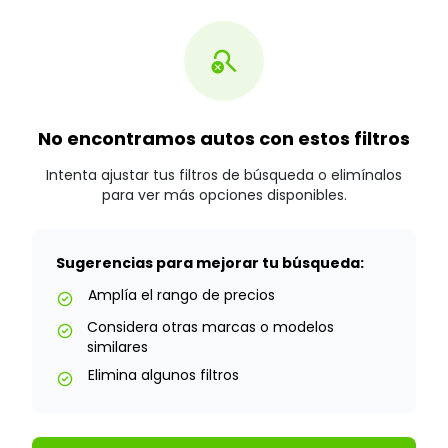
search_off
No encontramos autos con estos filtros
Intenta ajustar tus filtros de búsqueda o elimínalos
para ver más opciones disponibles.
Sugerencias para mejorar tu búsqueda:
Amplía el rango de precios
check_circle
Considera otras marcas o modelos
check_circle
similares
Elimina algunos filtros
check_circle