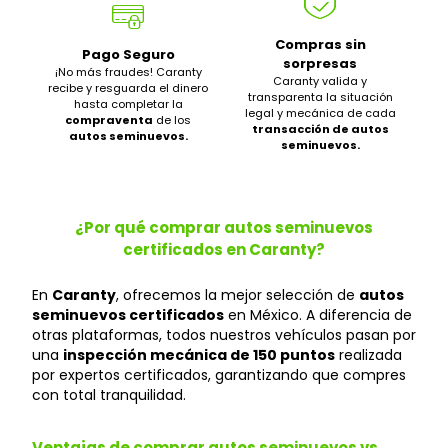
Compras sin
Pago Seguro
sorpresas
¡No más fraudes! Caranty
Caranty valida y
recibe y resguarda el dinero
transparenta la situación
hasta completar la
legal y mecánica de cada
compraventa
de los
transacción de autos
autos seminuevos.
seminuevos.
¿Por qué comprar autos seminuevos
certificados en Caranty?
En
Caranty
, ofrecemos la mejor selección de
autos
seminuevos certificados
en México. A diferencia de
otras plataformas, todos nuestros vehículos pasan por
una
inspección mecánica de 150 puntos
realizada
por expertos certificados, garantizando que compres
con total tranquilidad.
Ventajas de comprar autos seminuevos vs