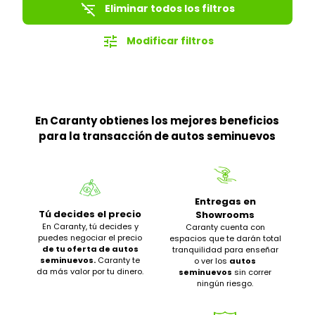
filter_list_off
Eliminar todos los filtros
tune
Modificar filtros
En Caranty obtienes los mejores beneficios
para la transacción de autos seminuevos
Entregas en
Tú decides el precio
Showrooms
En Caranty, tú decides y
Caranty cuenta con
puedes negociar el precio
espacios que te darán total
de tu oferta de autos
tranquilidad para enseñar
seminuevos.
Caranty te
o ver los
autos
da más valor por tu dinero.
seminuevos
sin correr
ningún riesgo.