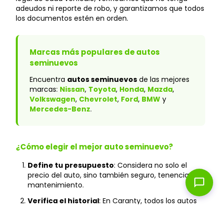
adeudos ni reporte de robo, y garantizamos que todos
los documentos estén en orden.
Marcas más populares de autos
seminuevos
Encuentra
autos seminuevos
de las mejores
marcas:
Nissan
,
Toyota
,
Honda
,
Mazda
,
Volkswagen
,
Chevrolet
,
Ford
,
BMW
y
Mercedes-Benz
.
¿Cómo elegir el mejor auto seminuevo?
Define tu presupuesto
: Considera no solo el
precio del auto, sino también seguro, tenencia y
chat_bubble
mantenimiento.
Verifica el historial
: En Caranty, todos los autos
cuentan con historial verificado y sin accidentes
graves.