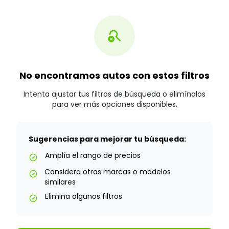
search_off
No encontramos autos con estos filtros
Intenta ajustar tus filtros de búsqueda o elimínalos
para ver más opciones disponibles.
Sugerencias para mejorar tu búsqueda:
Amplía el rango de precios
check_circle
Considera otras marcas o modelos
check_circle
similares
Elimina algunos filtros
check_circle