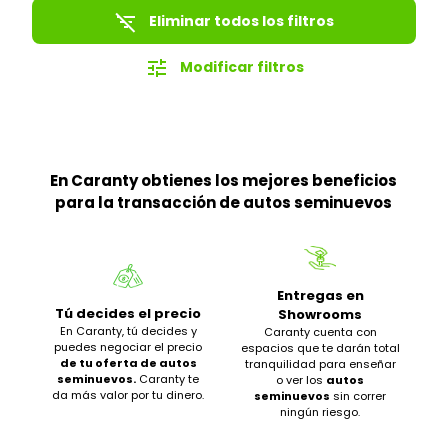
filter_list_off
Eliminar todos los filtros
tune
Modificar filtros
En Caranty obtienes los mejores beneficios
para la transacción de autos seminuevos
Entregas en
Tú decides el precio
Showrooms
En Caranty, tú decides y
Caranty cuenta con
puedes negociar el precio
espacios que te darán total
de tu oferta de autos
tranquilidad para enseñar
seminuevos.
Caranty te
o ver los
autos
da más valor por tu dinero.
seminuevos
sin correr
ningún riesgo.