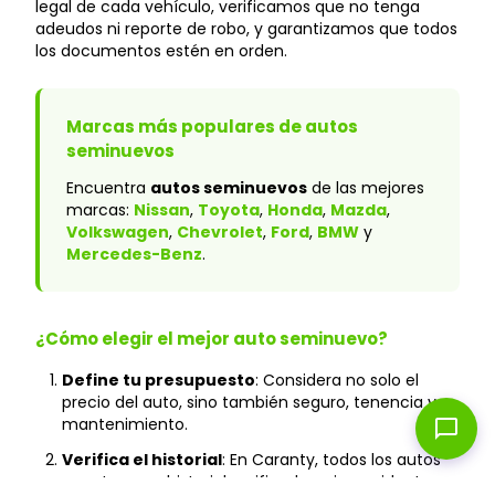
legal de cada vehículo, verificamos que no tenga
adeudos ni reporte de robo, y garantizamos que todos
los documentos estén en orden.
Marcas más populares de autos
seminuevos
Encuentra
autos seminuevos
de las mejores
marcas:
Nissan
,
Toyota
,
Honda
,
Mazda
,
Volkswagen
,
Chevrolet
,
Ford
,
BMW
y
Mercedes-Benz
.
¿Cómo elegir el mejor auto seminuevo?
Define tu presupuesto
: Considera no solo el
precio del auto, sino también seguro, tenencia y
mantenimiento.
chat_bubble
Verifica el historial
: En Caranty, todos los autos
cuentan con historial verificado y sin accidentes