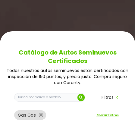
Catálogo de Autos Seminuevos
Certificados
Todos nuestros autos seminuevos están certificados con
inspección de 150 puntos, y precio justo. Compra seguro
con Caranty.
Buscar auto por marca o modelo
chevron_left
Filtros
search
cancel
Gas Gas
Borrar filtros