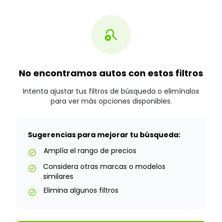
search_off
No encontramos autos con estos filtros
Intenta ajustar tus filtros de búsqueda o elimínalos
para ver más opciones disponibles.
Sugerencias para mejorar tu búsqueda:
Amplía el rango de precios
check_circle
Considera otras marcas o modelos
check_circle
similares
Elimina algunos filtros
check_circle