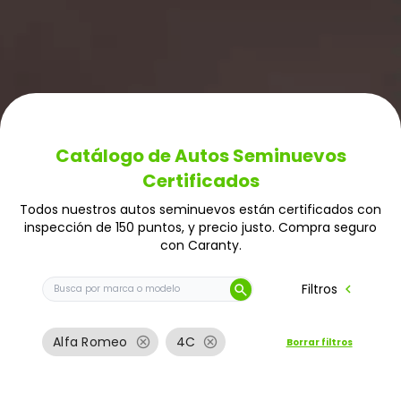
Catálogo de Autos Seminuevos
Certificados
Todos nuestros autos seminuevos están certificados con
inspección de 150 puntos, y precio justo. Compra seguro
con Caranty.
Buscar auto por marca o modelo
chevron_left
Filtros
search
cancel
cancel
Alfa Romeo
4C
Borrar filtros