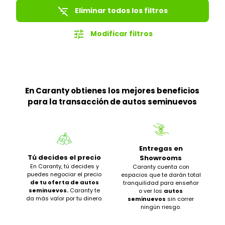
filter_list_off
Eliminar todos los filtros
tune
Modificar filtros
En Caranty obtienes los mejores beneficios
para la transacción de autos seminuevos
Entregas en
Tú decides el precio
Showrooms
En Caranty, tú decides y
Caranty cuenta con
puedes negociar el precio
espacios que te darán total
de tu oferta de autos
tranquilidad para enseñar
seminuevos.
Caranty te
o ver los
autos
da más valor por tu dinero.
seminuevos
sin correr
ningún riesgo.