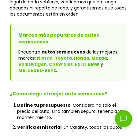
legal de cada vehículo, verificamos que no tenga
adeudos ni reporte de robo, y garantizamos que todos
los documentos estén en orden.
Marcas más populares de autos
seminuevos
Encuentra
autos seminuevos
de las mejores
marcas:
Nissan
,
Toyota
,
Honda
,
Mazda
,
Volkswagen
,
Chevrolet
,
Ford
,
BMW
y
Mercedes-Benz
.
¿Cómo elegir el mejor auto seminuevo?
Define tu presupuesto
: Considera no solo el
precio del auto, sino también seguro, tenencia y
mantenimiento.
chat_bubble
Verifica el historial
: En Caranty, todos los autos
cuentan con historial verificado y sin accidentes