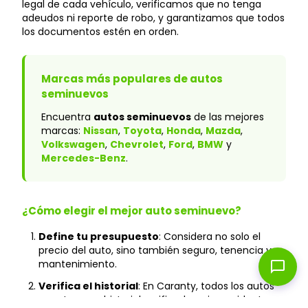
legal de cada vehículo, verificamos que no tenga
adeudos ni reporte de robo, y garantizamos que todos
los documentos estén en orden.
Marcas más populares de autos
seminuevos
Encuentra
autos seminuevos
de las mejores
marcas:
Nissan
,
Toyota
,
Honda
,
Mazda
,
Volkswagen
,
Chevrolet
,
Ford
,
BMW
y
Mercedes-Benz
.
¿Cómo elegir el mejor auto seminuevo?
Define tu presupuesto
: Considera no solo el
precio del auto, sino también seguro, tenencia y
mantenimiento.
chat_bubble
Verifica el historial
: En Caranty, todos los autos
cuentan con historial verificado y sin accidentes