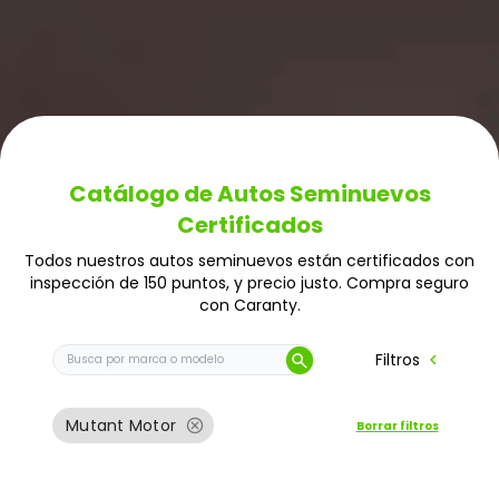
Catálogo de Autos Seminuevos
Certificados
Todos nuestros autos seminuevos están certificados con
inspección de 150 puntos, y precio justo. Compra seguro
con Caranty.
Buscar auto por marca o modelo
chevron_left
Filtros
search
cancel
Mutant Motor
Borrar filtros