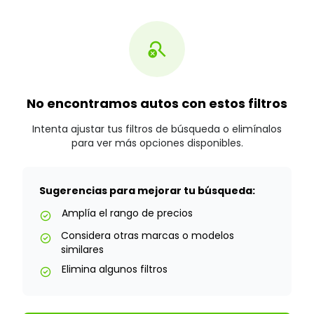
search_off
No encontramos autos con estos filtros
Intenta ajustar tus filtros de búsqueda o elimínalos
para ver más opciones disponibles.
Sugerencias para mejorar tu búsqueda:
Amplía el rango de precios
check_circle
Considera otras marcas o modelos
check_circle
similares
Elimina algunos filtros
check_circle