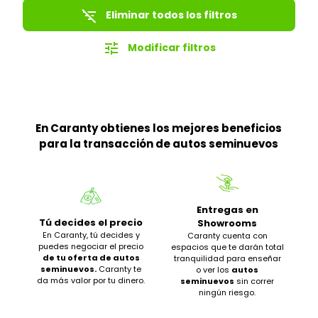
filter_list_off
Eliminar todos los filtros
tune
Modificar filtros
En Caranty obtienes los mejores beneficios
para la transacción de autos seminuevos
Entregas en
Tú decides el precio
Showrooms
En Caranty, tú decides y
Caranty cuenta con
puedes negociar el precio
espacios que te darán total
de tu oferta de autos
tranquilidad para enseñar
seminuevos.
Caranty te
o ver los
autos
da más valor por tu dinero.
seminuevos
sin correr
ningún riesgo.