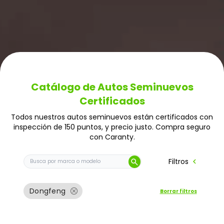
Catálogo de Autos Seminuevos
Certificados
Todos nuestros autos seminuevos están certificados con
inspección de 150 puntos, y precio justo. Compra seguro
con Caranty.
Buscar auto por marca o modelo
chevron_left
Filtros
search
cancel
Dongfeng
Borrar filtros