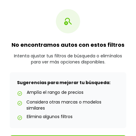
search_off
No encontramos autos con estos filtros
Intenta ajustar tus filtros de búsqueda o elimínalos
para ver más opciones disponibles.
Sugerencias para mejorar tu búsqueda:
Amplía el rango de precios
check_circle
Considera otras marcas o modelos
check_circle
similares
Elimina algunos filtros
check_circle