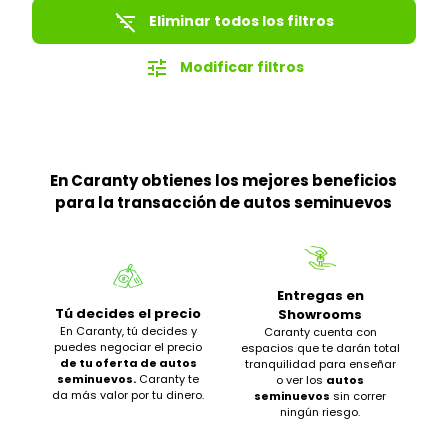
filter_list_off
Eliminar todos los filtros
tune
Modificar filtros
En Caranty obtienes los mejores beneficios
para la transacción de autos seminuevos
Entregas en
Tú decides el precio
Showrooms
En Caranty, tú decides y
Caranty cuenta con
puedes negociar el precio
espacios que te darán total
de tu oferta de autos
tranquilidad para enseñar
seminuevos.
Caranty te
o ver los
autos
da más valor por tu dinero.
seminuevos
sin correr
ningún riesgo.