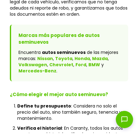
legal de cada vehículo, verificamos que no tenga
adeudos ni reporte de robo, y garantizamos que todos
los documentos estén en orden.
Marcas más populares de autos
seminuevos
Encuentra
autos seminuevos
de las mejores
marcas:
Nissan
,
Toyota
,
Honda
,
Mazda
,
Volkswagen
,
Chevrolet
,
Ford
,
BMW
y
Mercedes-Benz
.
¿Cómo elegir el mejor auto seminuevo?
Define tu presupuesto
: Considera no solo el
precio del auto, sino también seguro, tenencia y
mantenimiento.
chat_bubble
Verifica el historial
: En Caranty, todos los autos
cuentan con historial verificado y sin accidentes