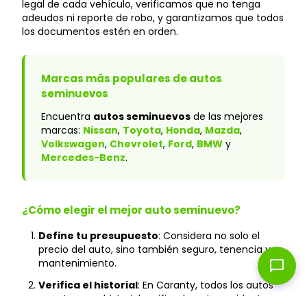
legal de cada vehículo, verificamos que no tenga
adeudos ni reporte de robo, y garantizamos que todos
los documentos estén en orden.
Marcas más populares de autos
seminuevos
Encuentra
autos seminuevos
de las mejores
marcas:
Nissan
,
Toyota
,
Honda
,
Mazda
,
Volkswagen
,
Chevrolet
,
Ford
,
BMW
y
Mercedes-Benz
.
¿Cómo elegir el mejor auto seminuevo?
Define tu presupuesto
: Considera no solo el
precio del auto, sino también seguro, tenencia y
mantenimiento.
chat_bubble
Verifica el historial
: En Caranty, todos los autos
cuentan con historial verificado y sin accidentes