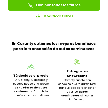
filter_list_off
Eliminar todos los filtros
tune
Modificar filtros
En Caranty obtienes los mejores beneficios
para la transacción de autos seminuevos
Entregas en
Tú decides el precio
Showrooms
En Caranty, tú decides y
Caranty cuenta con
puedes negociar el precio
espacios que te darán total
de tu oferta de autos
tranquilidad para enseñar
seminuevos.
Caranty te
o ver los
autos
da más valor por tu dinero.
seminuevos
sin correr
ningún riesgo.