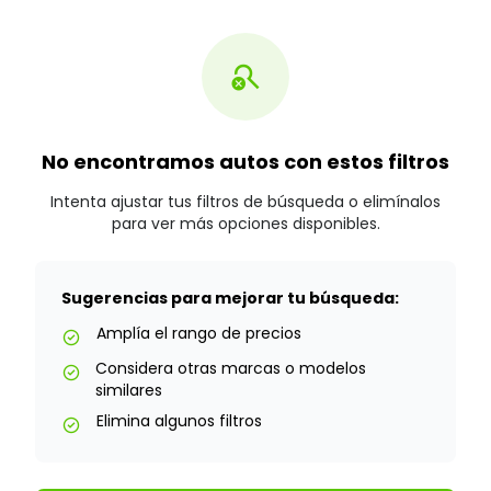
search_off
No encontramos autos con estos filtros
Intenta ajustar tus filtros de búsqueda o elimínalos
para ver más opciones disponibles.
Sugerencias para mejorar tu búsqueda:
Amplía el rango de precios
check_circle
Considera otras marcas o modelos
check_circle
similares
Elimina algunos filtros
check_circle