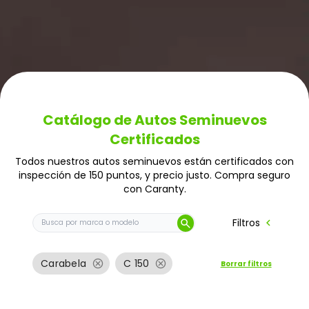
Catálogo de Autos Seminuevos
Certificados
Todos nuestros autos seminuevos están certificados con
inspección de 150 puntos, y precio justo. Compra seguro
con Caranty.
Buscar auto por marca o modelo
chevron_left
Filtros
search
cancel
cancel
Carabela
C 150
Borrar filtros