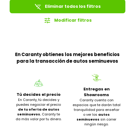
filter_list_off
Eliminar todos los filtros
tune
Modificar filtros
En Caranty obtienes los mejores beneficios
para la transacción de autos seminuevos
Entregas en
Tú decides el precio
Showrooms
En Caranty, tú decides y
Caranty cuenta con
puedes negociar el precio
espacios que te darán total
de tu oferta de autos
tranquilidad para enseñar
seminuevos.
Caranty te
o ver los
autos
da más valor por tu dinero.
seminuevos
sin correr
ningún riesgo.