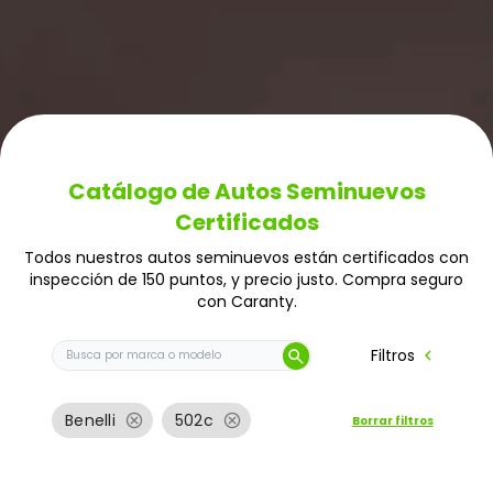
Catálogo de Autos Seminuevos
Certificados
Todos nuestros autos seminuevos están certificados con
inspección de 150 puntos, y precio justo. Compra seguro
con Caranty.
Buscar auto por marca o modelo
chevron_left
Filtros
search
cancel
cancel
Benelli
502c
Borrar filtros