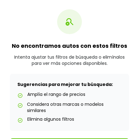
search_off
No encontramos autos con estos filtros
Intenta ajustar tus filtros de búsqueda o elimínalos
para ver más opciones disponibles.
Sugerencias para mejorar tu búsqueda:
Amplía el rango de precios
check_circle
Considera otras marcas o modelos
check_circle
similares
Elimina algunos filtros
check_circle