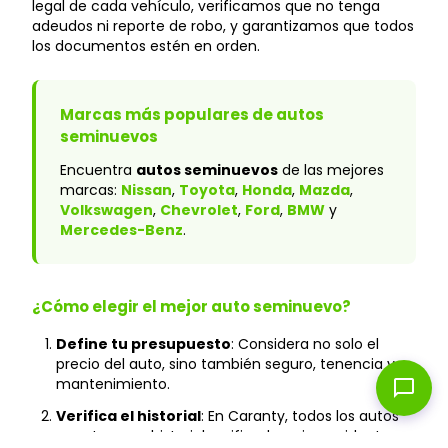
legal de cada vehículo, verificamos que no tenga
adeudos ni reporte de robo, y garantizamos que todos
los documentos estén en orden.
Marcas más populares de autos
seminuevos
Encuentra
autos seminuevos
de las mejores
marcas:
Nissan
,
Toyota
,
Honda
,
Mazda
,
Volkswagen
,
Chevrolet
,
Ford
,
BMW
y
Mercedes-Benz
.
¿Cómo elegir el mejor auto seminuevo?
Define tu presupuesto
: Considera no solo el
precio del auto, sino también seguro, tenencia y
mantenimiento.
chat_bubble
Verifica el historial
: En Caranty, todos los autos
cuentan con historial verificado y sin accidentes