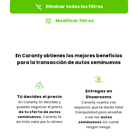
filter_list_off
Eliminar todos los filtros
tune
Modificar filtros
En Caranty obtienes los mejores beneficios
para la transacción de autos seminuevos
Entregas en
Tú decides el precio
Showrooms
En Caranty, tú decides y
Caranty cuenta con
puedes negociar el precio
espacios que te darán total
de tu oferta de autos
tranquilidad para enseñar
seminuevos.
Caranty te
o ver los
autos
da más valor por tu dinero.
seminuevos
sin correr
ningún riesgo.