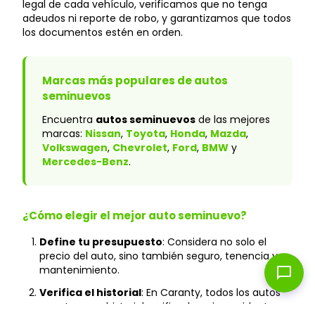
legal de cada vehículo, verificamos que no tenga
adeudos ni reporte de robo, y garantizamos que todos
los documentos estén en orden.
Marcas más populares de autos
seminuevos
Encuentra
autos seminuevos
de las mejores
marcas:
Nissan
,
Toyota
,
Honda
,
Mazda
,
Volkswagen
,
Chevrolet
,
Ford
,
BMW
y
Mercedes-Benz
.
¿Cómo elegir el mejor auto seminuevo?
Define tu presupuesto
: Considera no solo el
precio del auto, sino también seguro, tenencia y
mantenimiento.
chat_bubble
Verifica el historial
: En Caranty, todos los autos
cuentan con historial verificado y sin accidentes