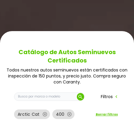
Catálogo de Autos Seminuevos
Certificados
Todos nuestros autos seminuevos están certificados con
inspección de 150 puntos, y precio justo. Compra seguro
con Caranty.
Buscar auto por marca o modelo
chevron_left
Filtros
search
cancel
cancel
Arctic Cat
400
Borrar filtros