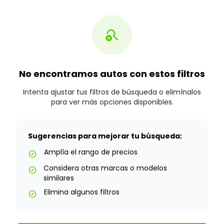
search_off
No encontramos autos con estos filtros
Intenta ajustar tus filtros de búsqueda o elimínalos
para ver más opciones disponibles.
Sugerencias para mejorar tu búsqueda:
Amplía el rango de precios
check_circle
Considera otras marcas o modelos
check_circle
similares
Elimina algunos filtros
check_circle