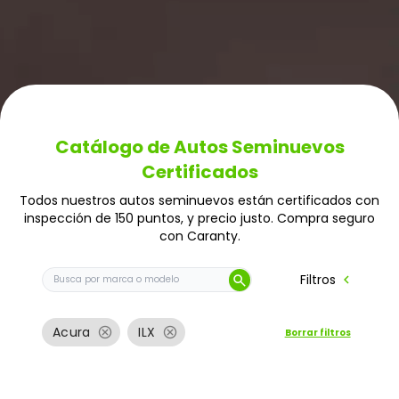
Catálogo de Autos Seminuevos
Certificados
Todos nuestros autos seminuevos están certificados con
inspección de 150 puntos, y precio justo. Compra seguro
con Caranty.
Buscar auto por marca o modelo
chevron_left
Filtros
search
cancel
cancel
Acura
ILX
Borrar filtros