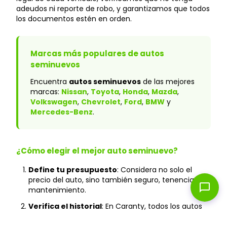
adeudos ni reporte de robo, y garantizamos que todos
los documentos estén en orden.
Marcas más populares de autos
seminuevos
Encuentra
autos seminuevos
de las mejores
marcas:
Nissan
,
Toyota
,
Honda
,
Mazda
,
Volkswagen
,
Chevrolet
,
Ford
,
BMW
y
Mercedes-Benz
.
¿Cómo elegir el mejor auto seminuevo?
Define tu presupuesto
: Considera no solo el
precio del auto, sino también seguro, tenencia y
chat_bubble
mantenimiento.
Verifica el historial
: En Caranty, todos los autos
cuentan con historial verificado y sin accidentes
graves.