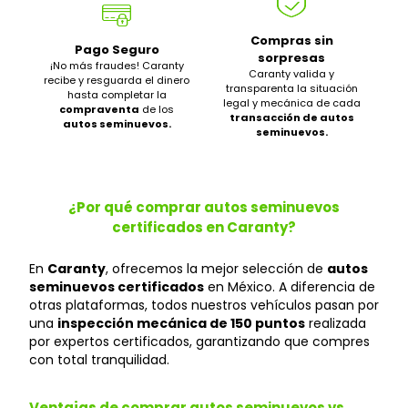
Compras sin
Pago Seguro
sorpresas
¡No más fraudes! Caranty
Caranty valida y
recibe y resguarda el dinero
transparenta la situación
hasta completar la
legal y mecánica de cada
compraventa
de los
transacción de autos
autos seminuevos.
seminuevos.
¿Por qué comprar autos seminuevos
certificados en Caranty?
En
Caranty
, ofrecemos la mejor selección de
autos
seminuevos certificados
en México. A diferencia de
otras plataformas, todos nuestros vehículos pasan por
una
inspección mecánica de 150 puntos
realizada
por expertos certificados, garantizando que compres
con total tranquilidad.
Ventajas de comprar autos seminuevos vs