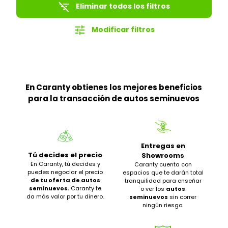
filter_list_off
Eliminar todos los filtros
tune
Modificar filtros
En Caranty obtienes los mejores beneficios
para la transacción de autos seminuevos
Entregas en
Tú decides el precio
Showrooms
En Caranty, tú decides y
Caranty cuenta con
puedes negociar el precio
espacios que te darán total
de tu oferta de autos
tranquilidad para enseñar
seminuevos.
Caranty te
o ver los
autos
da más valor por tu dinero.
seminuevos
sin correr
ningún riesgo.