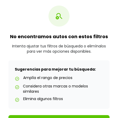
search_off
No encontramos autos con estos filtros
Intenta ajustar tus filtros de búsqueda o elimínalos
para ver más opciones disponibles.
Sugerencias para mejorar tu búsqueda:
Amplía el rango de precios
check_circle
Considera otras marcas o modelos
check_circle
similares
Elimina algunos filtros
check_circle