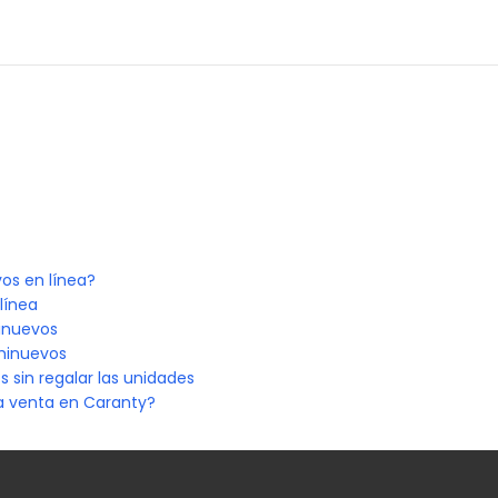
os en línea?
línea
minuevos
minuevos
 sin regalar las unidades
la venta en Caranty?