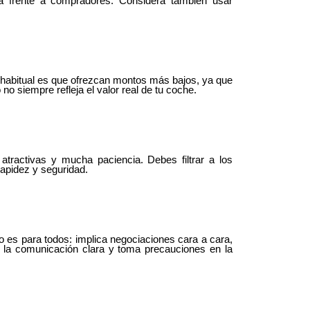
nza frente a compradores. Considera también usar
o habitual es que ofrezcan montos más bajos, ya que
no siempre refleja el valor real de tu coche.
atractivas y mucha paciencia. Debes filtrar a los
apidez y seguridad.
no es para todos: implica negociaciones cara a cara,
n la comunicación clara y toma precauciones en la