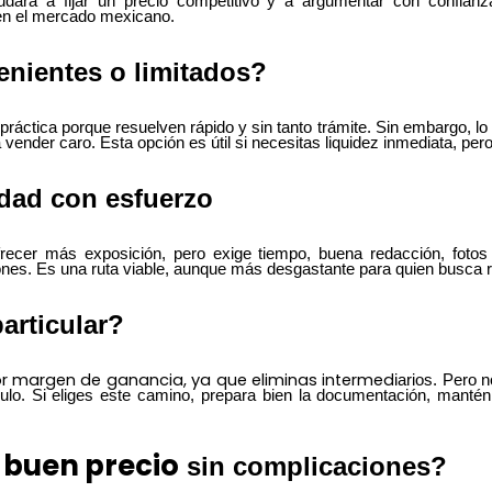
yudará a fijar un precio competitivo y a argumentar con confia
 en el mercado mexicano.
enientes o limitados?
práctica porque resuelven rápido y sin tanto trámite. Sin embargo, l
nder caro. Esta opción es útil si necesitas liquidez inmediata, pero 
lidad con esfuerzo
recer más exposición, pero exige tiempo, buena redacción, fotos 
nes. Es una ruta viable, aunque más desgastante para quien busca r
articular?
jor margen de ganancia, ya que eliminas intermed
iarios. Pero 
culo. Si eliges este camino, prepara bien la documentación, manté
 buen precio
sin complicaciones?