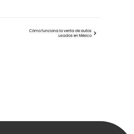
Cómo funciona la venta de autos
chevron_right
usados en México