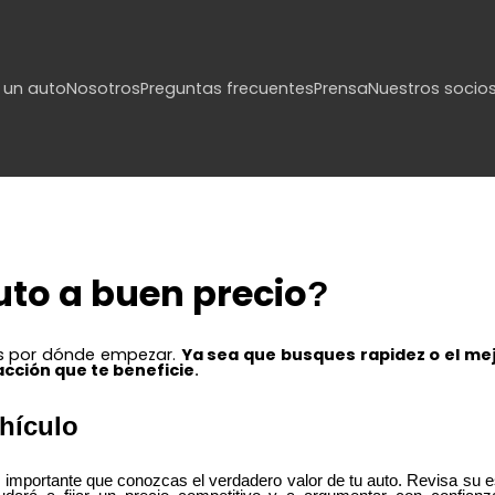
un auto
Nosotros
Preguntas frecuentes
Prensa
Nuestros socio
to a buen precio
?
es por dónde empezar.
Ya sea que busques rapidez o el me
acción que te beneficie
.
ehículo
mportante que conozcas el verdadero valor de tu auto. Revisa su est