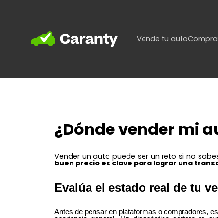
Home
Vende tu auto
Compra 
¿
Dónde vender mi au
Vender un auto puede ser un reto si no sab
buen precio
es clave para lograr una trans
Evalúa el estado real de tu v
Antes de pensar en plataformas o compradores, es i