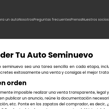
ra un auto
Nosotros
Preguntas frecuentes
Prensa
Nuestros socios
nder Tu Auto Seminuevo
eminuevo sea una tarea sencilla en cada etapa, inclui
retes exitosamente una venta y consigas el mejor trato
en orden
ente imposible realizar una venta transparente, legal y 
n publicar un anuncio, reúne la documentación necesaria:
ación, etc. Ponte en los zapatos del comprador, es decir