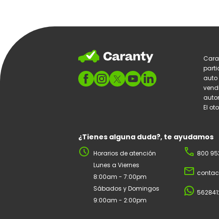
Cara
parti
auto
vend
autom
El ot
¿Tienes alguna duda?, te ayudamos
schedule
phone
Horarios de atención
800 95
Lunes a Viernes
mail_outline
contac
8:00am - 7:00pm
Sábados y Domingos
562841
9:00am - 2:00pm