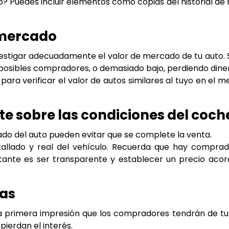
to? Puedes incluir elementos como copias del historial d
l mercado
estigar adecuadamente el valor de mercado de tu auto. S
posibles compradores, o demasiado bajo, perdiendo diner
para verificar el valor de autos similares al tuyo en el 
e sobre las condiciones del coch
ado del auto pueden evitar que se complete la venta.
llado y real del vehículo. Recuerda que hay comprado
tante es ser transparente y establecer un precio acor
ías
la primera impresión que los compradores tendrán de tu a
pierdan el interés.