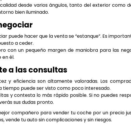
alidad desde varios ángulos, tanto del exterior como de
torno bien iluminado.
negociar
ociar puede hacer que la venta se “estanque”. Es importa
puesto a ceder.
ero con un pequeño margen de maniobra para las negoc
 en él.
e a las consultas
z y eficiencia son altamente valoradas. Los comprad
a tiempo puede ser visto como poco interesado.
tas y contesta lo más rápido posible. Si no puedes res
verás sus dudas pronto.
ejor compañero para vender tu coche por un precio ju
, vende tu auto sin complicaciones y sin riesgos.