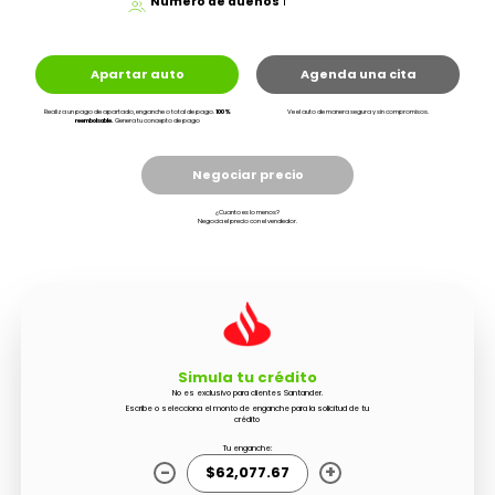
Número de dueños
1
Apartar auto
Agenda una cita
Realiza un pago de apartado, enganche o total de pago.
100%
Ve el auto de manera segura y sin compromisos.
reembolsable.
Genera tu concepto de pago
Negociar precio
¿Cuanto es lo menos?
Negocia el precio con el vendedor.
Simula tu crédito
No es exclusivo para clientes Santander.
Escribe o selecciona el monto de enganche para la solicitud de tu
crédito
Tu enganche:
-
+