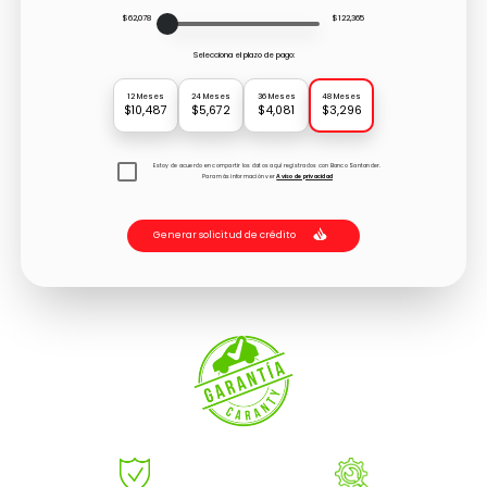
$62,078
$122,365
Selecciona el plazo de pago:
12 Meses
24 Meses
36 Meses
48 Meses
$10,487
$5,672
$4,081
$3,296
Estoy de acuerdo en compartir los datos aquí registrados con Banco Santander.
Para más información ver
Aviso de privacidad
Generar solicitud de crédito