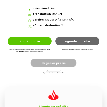
Ubicación
Jalisco
Transmisión
MANUAL
Versión
ROBUST L4/1.6 MAN A/A
Número de dueños
2
Apartar auto
Agenda una cita
Realiza un pago de apartado, enganche o total de pago.
100%
Ve el auto de manera segura y sin compromisos.
reembolsable.
Genera tu concepto de pago
Negociar precio
¿Cuanto es lo menos?
Negocia el precio con el vendedor.
Simula tu crédito