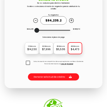
No es exclusivo para clientes Santander.
Escribe o selecciona el monto de enganche para la solicitud de tu
crédito
Tu enganche:
-
+
$84,235
$185,672
Selecciona el plazo de pago:
12 Meses
24 Meses
36 Meses
48 Meses
$14,230
$7,696
$5,538
$4,473
Estoy de acuerdo en compartir los datos aquí registrados con Banco Santander.
Para más información ver
Aviso de privacidad
Generar solicitud de crédito