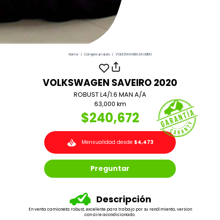
Home
|
Compra un auto
|
VOLKSWAGEN SAVEIRO
VOLKSWAGEN SAVEIRO 2020
ROBUST L4/1.6 MAN A/A
63,000 km
$240,672
Mensualidad desde
$4,473
Preguntar
Descripción
En venta camioneta robust, excelente para trabajo por su rendimiento, version
con aire acondicionado.