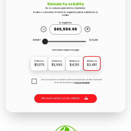
Simula tu crédito
No es exclusivo para clientes Santander.
Escribe o selecciona el monto de enganche para la solicitud de tu
crédito
Tu enganche:
-
+
$65,557
$132,306
Selecciona el plazo de pago:
12 Meses
24 Meses
36 Meses
48 Meses
$11,075
$5,990
$4,310
$3,481
Estoy de acuerdo en compartir los datos aquí registrados con Banco Santander.
Para más información ver
Aviso de privacidad
Generar solicitud de crédito