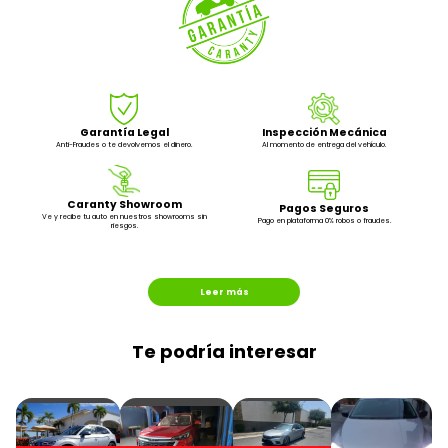
Garantía Legal
Inspección Mecánica
Anti-Fraudes o te devolvemos el dinero.
Al momento de entrega del vehículo.
Caranty Showroom
Pagos Seguros
Ve y recibe tu auto en nuestros showrooms sin
Pago en plataforma 0% robos o fraudes.
riesgos.
Leer más
Te podría interesar