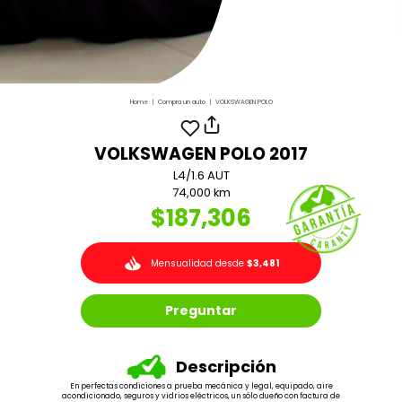
Home
|
Compra un auto
|
VOLKSWAGEN POLO
VOLKSWAGEN POLO 2017
L4/1.6 AUT
74,000 km
$187,306
Mensualidad desde
$3,481
Preguntar
Descripción
En perfectas condiciones a prueba mecánica y legal, equipado, aire
acondicionado, seguros y vidrios eléctricos, un sólo dueño con factura de