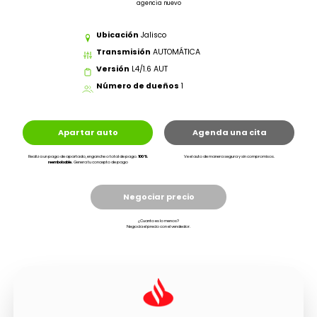
agencia nuevo
Ubicación
Jalisco
Transmisión
AUTOMÁTICA
Versión
L4/1.6 AUT
Número de dueños
1
Apartar auto
Agenda una cita
Realiza un pago de apartado, enganche o total de pago.
100%
Ve el auto de manera segura y sin compromisos.
reembolsable.
Genera tu concepto de pago
Negociar precio
¿Cuanto es lo menos?
Negocia el precio con el vendedor.