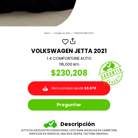
Home
|
Compra un auto
|
VOLKSWAGEN JETTA
VOLKSWAGEN JETTA 2021
1.4 COMFORTLINE AUTO
116,000 km
$230,208
Mensualidad desde
$3,678
Preguntar
Descripción
JETTA EN EXCELENTES CONDICIONES, LISTO PARA MANEJAR EN CARRETERA,
SERVICIOS EN AGENCIA, UNA SOLA DUEÑA, FACTURA ORIGINAL.