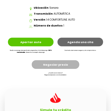
Ubicación
Sonora
Transmisión
AUTOMÁTICA
Versión
1.4 COMFORTLINE AUTO
Número de dueños
1
Apartar auto
Agenda una cita
Realiza un pago de apartado, enganche o total de pago.
100%
Ve el auto de manera segura y sin compromisos.
reembolsable.
Genera tu concepto de pago
Negociar precio
¿Cuanto es lo menos?
Negocia el precio con el vendedor.
Simula tu crédito