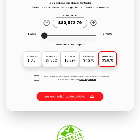
No es exclusivo para clientes Santander.
Escribe o selecciona el monto de enganche para la solicitud de tu crédito
Tu enganche:
-
+
$80,573
$175,208
Selecciona el plazo de pago:
12 Meses
24 Meses
36 Meses
48 Meses
60 Meses
$13,611
$7,362
$5,297
$4,278
$3,678
Estoy de acuerdo en compartir los datos aquí registrados con Banco Santander.
Para más información ver
Aviso de privacidad
Generar solicitud de crédito