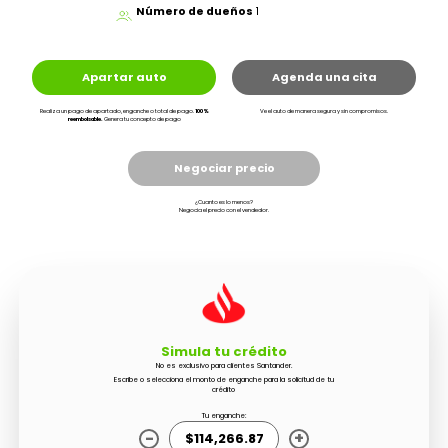
Número de dueños
1
Apartar auto
Agenda una cita
Realiza un pago de apartado, enganche o total de pago.
100%
Ve el auto de manera segura y sin compromisos.
reembolsable.
Genera tu concepto de pago
Negociar precio
¿Cuanto es lo menos?
Negocia el precio con el vendedor.
Simula tu crédito
No es exclusivo para clientes Santander.
Escribe o selecciona el monto de enganche para la solicitud de tu
crédito
Tu enganche:
-
+