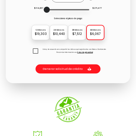
$114,267
$271,477
Selecciona el plazo de pago:
12 Meses
24 Meses
36 Meses
48 Meses
$19,303
$10,440
$7,512
$6,067
Estoy de acuerdo en compartir los datos aquí registrados con Banco Santander.
Para más información ver
Aviso de privacidad
Generar solicitud de crédito