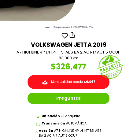
Home
|
Compra un auto
|
VOLKSWAGEN JETTA
VOLKSWAGEN JETTA 2019
A7 HIGHLINE 4P L4 1.4T TSI ABS BA 2 AC R17 AUT 5 OCUP
83,000 km
$326,477
Mensualidad desde
$6,067
Preguntar
Ubicación
Guanajuato
Transmisión
AUTOMÁTICA
Versión
A7 HIGHLINE 4P L4 1.4T TSI ABS
BA 2 AC R17 AUT 5 OCUP