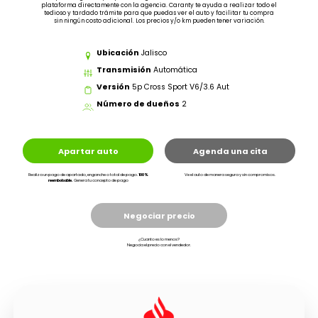
plataforma directamente con la agencia. Caranty te ayuda a realizar todo el
tedioso y tardado trámite para que puedas ver el auto y facilitar tu compra
sin ningún costo adicional. Los precios y/o km pueden tener variación.
Ubicación
Jalisco
Transmisión
Automática
Versión
5p Cross Sport V6/3.6 Aut
Número de dueños
2
Apartar auto
Agenda una cita
Realiza un pago de apartado, enganche o total de pago.
100%
Ve el auto de manera segura y sin compromisos.
reembolsable.
Genera tu concepto de pago
Negociar precio
¿Cuanto es lo menos?
Negocia el precio con el vendedor.