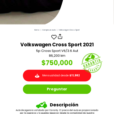
Home
|
Compra un auto
|
Volkswagen Cross Sport
Volkswagen Cross Sport 2021
5p Cross Sport V6/3.6 Aut
86,200 km
$750,000
Mensualidad desde
$11,982
Preguntar
Descripción
Auto de agencia validada por Caranty. El precio del auto es proporcionado
por la agencia y lo puedes negociar desde la comodidad de nuestra