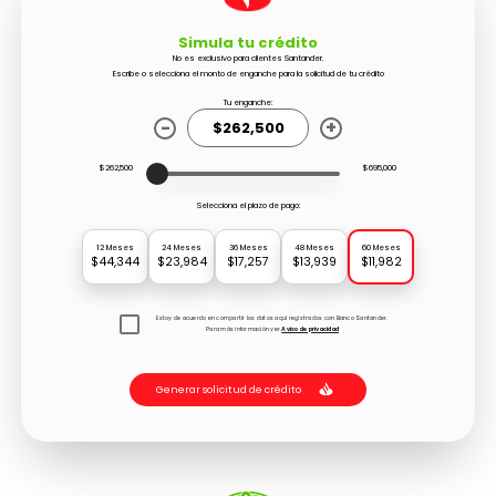
Simula tu crédito
No es exclusivo para clientes Santander.
Escribe o selecciona el monto de enganche para la solicitud de tu crédito
Tu enganche:
-
+
$262,500
$695,000
Selecciona el plazo de pago:
12 Meses
24 Meses
36 Meses
48 Meses
60 Meses
$44,344
$23,984
$17,257
$13,939
$11,982
Estoy de acuerdo en compartir los datos aquí registrados con Banco Santander.
Para más información ver
Aviso de privacidad
Generar solicitud de crédito