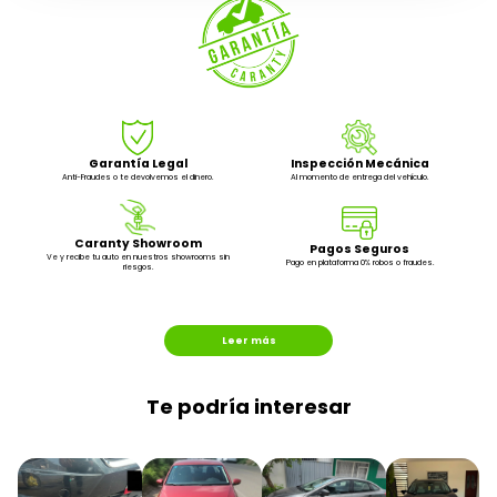
Garantía Legal
Inspección Mecánica
Anti-Fraudes o te devolvemos el dinero.
Al momento de entrega del vehículo.
Caranty Showroom
Pagos Seguros
Ve y recibe tu auto en nuestros showrooms sin
Pago en plataforma 0% robos o fraudes.
riesgos.
Leer más
Te podría interesar