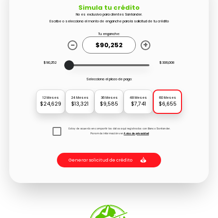
Simula tu crédito
No es exclusivo para clientes Santander.
Escribe o selecciona el monto de enganche para la solicitud de tu crédito
Tu enganche:
-
+
$90,252
$306,008
Selecciona el plazo de pago:
12 Meses
24 Meses
36 Meses
48 Meses
60 Meses
$24,629
$13,321
$9,585
$7,741
$6,655
Estoy de acuerdo en compartir los datos aquí registrados con Banco Santander.
Para más información ver
Aviso de privacidad
Generar solicitud de crédito