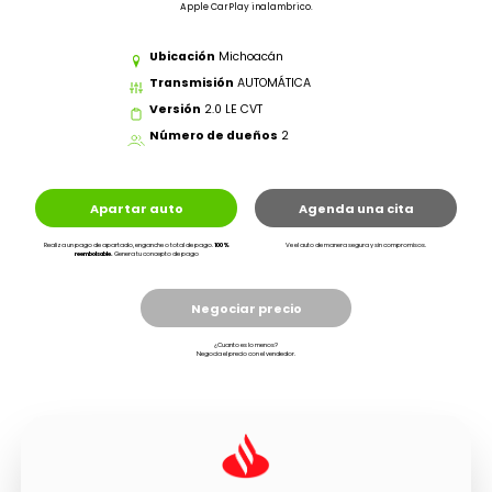
Apple CarPlay inalambrico.
Ubicación
Michoacán
Transmisión
AUTOMÁTICA
Versión
2.0 LE CVT
Número de dueños
2
Apartar auto
Agenda una cita
Realiza un pago de apartado, enganche o total de pago.
100%
Ve el auto de manera segura y sin compromisos.
reembolsable.
Genera tu concepto de pago
Negociar precio
¿Cuanto es lo menos?
Negocia el precio con el vendedor.