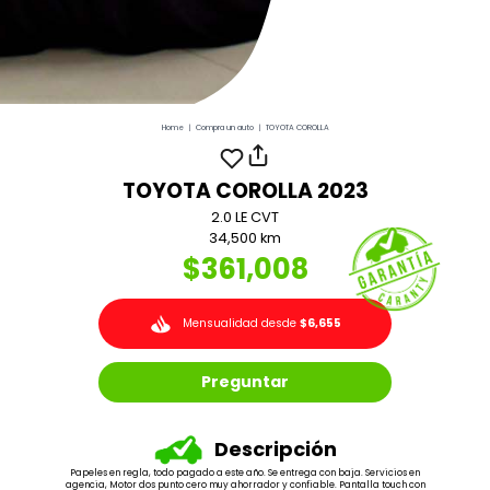
Home
|
Compra un auto
|
TOYOTA COROLLA
TOYOTA COROLLA 2023
2.0 LE CVT
34,500 km
$361,008
Mensualidad desde
$6,655
Preguntar
Descripción
Papeles en regla, todo pagado a este año. Se entrega con baja. Servicios en
agencia, Motor dos punto cero muy ahorrador y confiable. Pantalla touch con