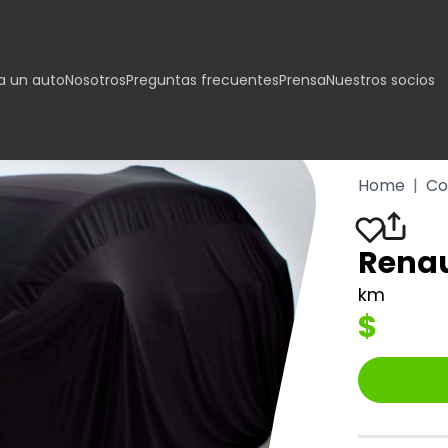
 un auto
Nosotros
Preguntas frecuentes
Prensa
Nuestros socios
Home
|
Co
Renau
km
$