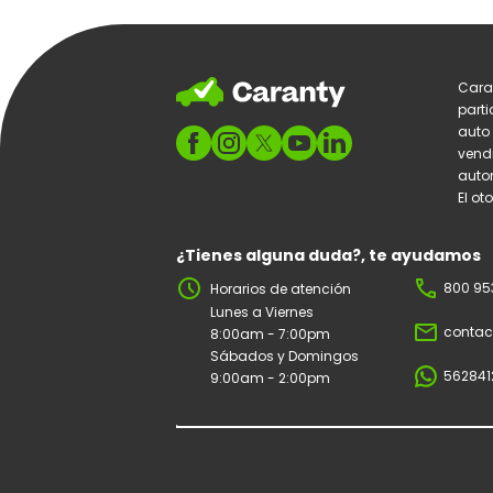
Cara
parti
auto
vend
autom
El ot
¿Tienes alguna duda?, te ayudamos
schedule
phone
800 95
Horarios de atención
Lunes a Viernes
mail_outline
contac
8:00am - 7:00pm
Sábados y Domingos
562841
9:00am - 2:00pm