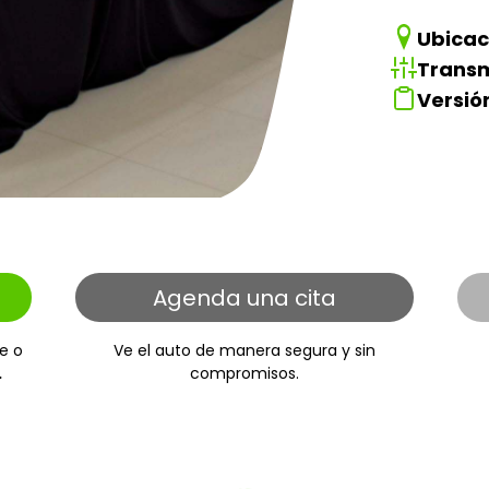
Ubicac
Transm
Versió
Agenda una cita
e o
Ve el auto de manera segura y sin
.
compromisos.