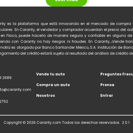
nty es la plataforma que está innovando en el mercado de compra 
culares. En Caranty, el vendedor y comprador acuerdan el precio del auto
 en físico, puede hacerlo de manera segura y confiable en alguno 
iendo con Caranty no hay riesgos ni fraudes. En Caranty, ¡Vende tran
otriz es otorgado por Banco Santander México, S.A. Institución de Banc
orgamiento del crédito estará sujeto al resultado del análisis de crédito del
Vende tu auto
Preguntas Frec
3 2689
Compra un auto
Prensa
to@caranty.com
Nosotros
Entrar
2752
Copyright ©
2026
Caranty.com Todos los derechos reservados.
2.0.1