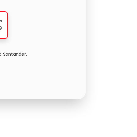
s
9
o Santander.