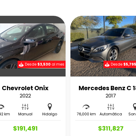
Desde
$3,530
al mes
Desde
$5,79
Chevrolet Onix
Mercedes Benz C 
2022
2017
92 km
Manual
Hidalgo
76,000 km
Automática
Son
$191,491
$311,827