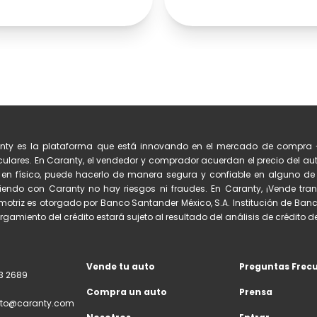
nty es la plataforma que está innovando en el mercado de compra 
culares. En Caranty, el vendedor y comprador acuerdan el precio del auto
 en físico, puede hacerlo de manera segura y confiable en alguno 
iendo con Caranty no hay riesgos ni fraudes. En Caranty, ¡Vende tran
otriz es otorgado por Banco Santander México, S.A. Institución de Banc
orgamiento del crédito estará sujeto al resultado del análisis de crédito del
Vende tu auto
Preguntas Frec
3 2689
Compra un auto
Prensa
to@caranty.com