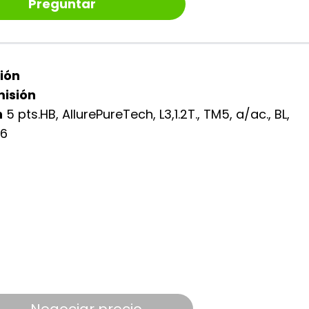
Preguntar
ión
isión
n
5 pts.HB, AllurePureTech, L3,1.2T., TM5, a/ac., BL,
16