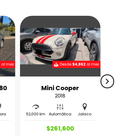
5
al mes
Desde
$4,862
al mes
navigate_next
180
Mini Cooper
2018
ora
52,000 km
Automática
Jalisco
$261,600