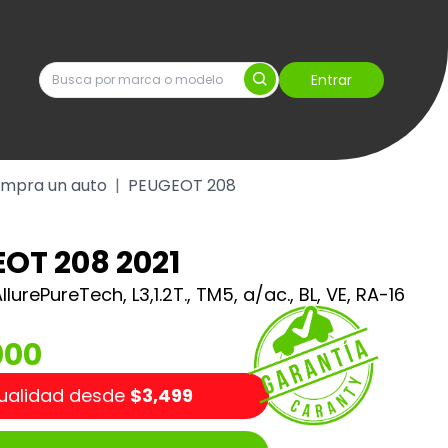
Entrar
mpra un auto
|
PEUGEOT 208
OT 208 2021
llurePureTech, L3,1.2T., TM5, a/ac., BL, VE, RA-16
000
ualidad desde
$3,499