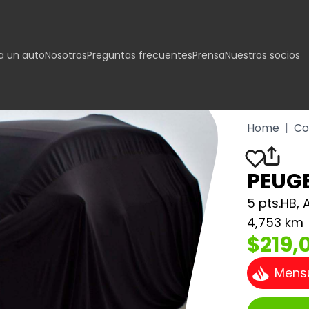
 un auto
Nosotros
Preguntas frecuentes
Prensa
Nuestros socios
Home
|
Co
PEUGE
5 pts.HB, A
4,753 km
$219,
Mens