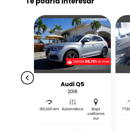
Te podría interesar
Desde
$8,751
al mes
navigate_before
Audi Q5
2018
130,000 km
Automática
Baja
77,5
california
sur