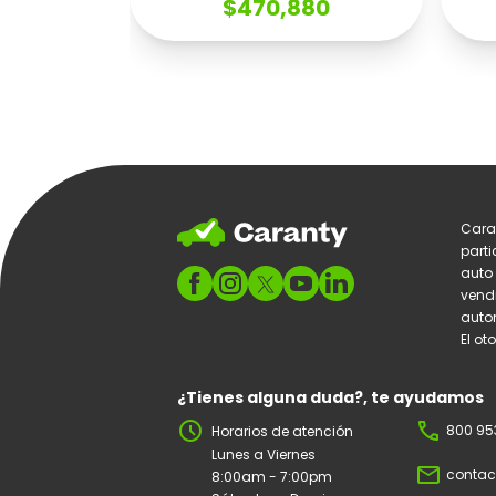
$470,880
Cara
parti
auto
vend
autom
El ot
¿Tienes alguna duda?, te ayudamos
schedule
phone
800 95
Horarios de atención
Lunes a Viernes
mail_outline
contac
8:00am - 7:00pm