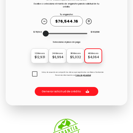
Escribe o selecciona el monto de enganche para la solicitud de tu
crédito
Tu enganche:
-
+
$76,544
$163,698
Selecciona el plazo de pago:
12 Meses
24 Meses
36 Meses
48 Meses
$12,931
$6,994
$5,032
$4,064
Estoy de acuerdo en compartir los datos aquí registrados con Banco Santander.
Para más información ver
Aviso de privacidad
Generar solicitud de crédito