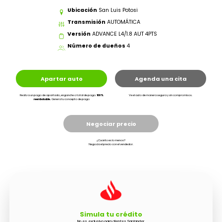
Ubicación
San Luis Potosi
Transmisión
AUTOMÁTICA
Versión
ADVANCE L4/1.8 AUT 4PTS
Número de dueños
4
Apartar auto
Agenda una cita
Realiza un pago de apartado, enganche o total de pago.
100%
Ve el auto de manera segura y sin compromisos.
reembolsable.
Genera tu concepto de pago
Negociar precio
¿Cuanto es lo menos?
Negocia el precio con el vendedor.
Simula tu crédito
No es exclusivo para clientes Santander.